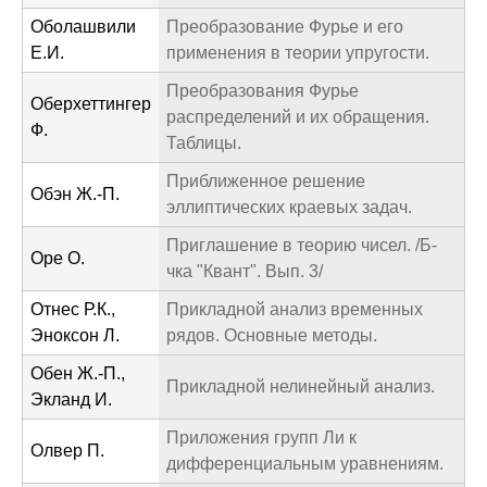
Оболашвили
Преобразование Фурье и его
Е.И.
применения в теории упругости.
Преобразования Фурье
Оберхеттингер
распределений и их обращения.
Ф.
Таблицы.
Приближенное решение
Обэн Ж.-П.
эллиптических краевых задач.
Приглашение в теорию чисел. /Б-
Оре О.
чка "Квант". Вып. 3/
Отнес Р.К.,
Прикладной анализ временных
Эноксон Л.
рядов. Основные методы.
Обен Ж.-П.,
Прикладной нелинейный анализ.
Экланд И.
Приложения групп Ли к
Олвер П.
дифференциальным уравнениям.