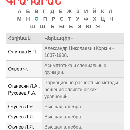
ԳՐԱԴԱՐԱՆ
c
h
А
Б
В
Г
Д
Е
Ж
З
И
Й
К
Л
М
Н
О
П
Р
С
Т
У
Ф
Х
Ц
Ч
f
Ш
Щ
Ъ
Ы
Ь
Э
Ю
Я
o
Հեղինակ
Վերնագիր
r
Александр Николаевич Коркин -
m
Ожигова Е.П.
1837-1908.
Асимптотика и специальные
Олвер Ф.
функции.
Вариационно-разностные методы
Оганесян Л.А.,
решения эллиптических
Руховец Л.А.
уравнений.
Окунев Л.Я.
Высшая алгебра.
Окунев Л.Я.
Высшая алгебра.
Окунев Л.Я.
Высшая алгебра.