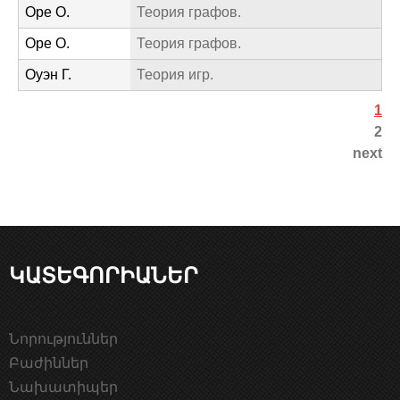
Оре О.
Теория графов.
Оре О.
Теория графов.
Оуэн Г.
Теория игр.
1
Է
2
next
ջ
ե
ր
ԿԱՏԵԳՈՐԻԱՆԵՐ
Նորություններ
Բաժիններ
Նախատիպեր