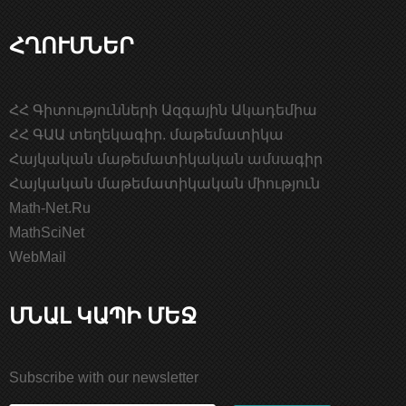
ՀՂՈՒՄՆԵՐ
ՀՀ Գիտությունների Ազգային Ակադեմիա
ՀՀ ԳԱԱ տեղեկագիր. մաթեմատիկա
Հայկական մաթեմատիկական ամսագիր
Հայկական մաթեմատիկական միություն
Math-Net.Ru
MathSciNet
WebMail
ՄՆԱԼ ԿԱՊԻ ՄԵՋ
Subscribe with our newsletter