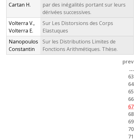
Cartan H.
par des inégalités portant sur leurs
dérivées successives.
Volterra V.,
Sur Les Distorsions des Corps
Volterra E.
Elastuques
Nanopoulos
Sur les Distributions Limites de
Constantin
Fonctions Arithmétiques. Thèse.
prev
P
…
63
a
64
g
65
66
e
67
s
68
69
70
71