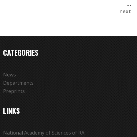
…
next
CATEGORIES
News
Departments
Preprints
LINKS
National Academy of Sciences of RA