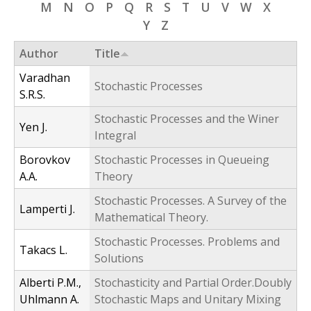
M
N
O
P
Q
R
S
T
U
V
W
X
f
Y
Z
o
Author
Title
r
Varadhan
m
Stochastic Processes
S.R.S.
Stochastic Processes and the Winer
Yen J.
Integral
Borovkov
Stochastic Processes in Queueing
A.A.
Theory
Stochastic Processes. A Survey of the
Lamperti J.
Mathematical Theory.
Stochastic Processes. Problems and
Takacs L.
Solutions
Alberti P.M.,
Stochasticity and Partial Order.Doubly
Uhlmann A.
Stochastic Maps and Unitary Mixing