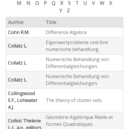
M
N
O
P
Q
R
S
T
U
V
W
X
f
Y
Z
o
Author
Title
r
Cohn R.M.
Difference Algebra
m
Eigenwertprobleme und ihre
Collatz L.
numerische behandlung.
Numerische Behandlung von
Collatz L.
Differentialgleichungen.
Numerische Behandlung von
Collatz L.
Differentialgleichungen.
Collingwood
E.F., Lohwater
The theory of cluster sets.
A.J.
Géométrie Algébrique Réelle et
Colliot Thelene
Formes Quadratiques.
J.-L. a.o., editors