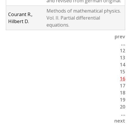
and revised from german original.
Methods of mathematical physics.
Courant R.,
Vol. II. Partial differential
Hilbert D.
equations.
prev
P
…
12
a
13
g
14
15
e
16
s
17
18
19
20
…
next