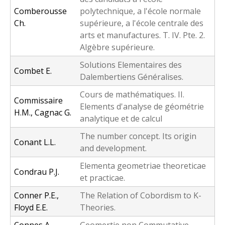
Comberousse
polytechnique, a l'école normale
Ch.
supérieure, a l'école centrale des
arts et manufactures. T. IV. Pte. 2.
Algèbre supérieure.
Solutions Elementaires des
Combet E.
Dalembertiens Généralises.
Cours de mathématiques. II.
Commissaire
Elements d'analyse de géométrie
H.M., Cagnac G.
analytique et de calcul
The number concept. Its origin
Conant L.L.
and development.
Elementa geometriae theoreticae
Condrau P.J.
et practicae.
Conner P.E.,
The Relation of Cobordism to K-
Floyd E.E.
Theories.