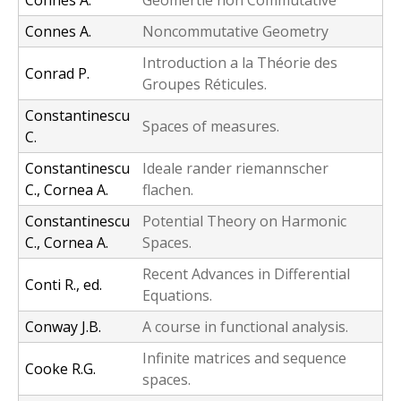
Connes A.
Geomertie non Commutative
Connes A.
Noncommutative Geometry
Introduction a la Théorie des
Conrad P.
Groupes Réticules.
Constantinescu
Spaces of measures.
C.
Constantinescu
Ideale rander riemannscher
C., Cornea A.
flachen.
Constantinescu
Potential Theory on Harmonic
C., Cornea A.
Spaces.
Recent Advances in Differential
Conti R., ed.
Equations.
Conway J.B.
A course in functional analysis.
Infinite matrices and sequence
Cooke R.G.
spaces.