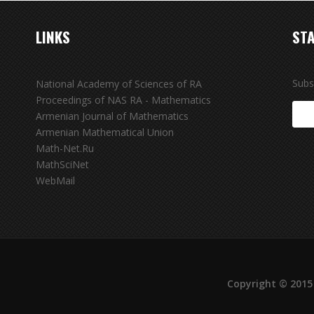
LINKS
STA
Subs
National Academy of Sciences of RA
Proceedings of NAS RA - Mathematics
Armenian Journal of Mathematics
Armenian Mathematical Union
Math-Net.Ru
MathSciNet
WebMail
Copyright © 2015 