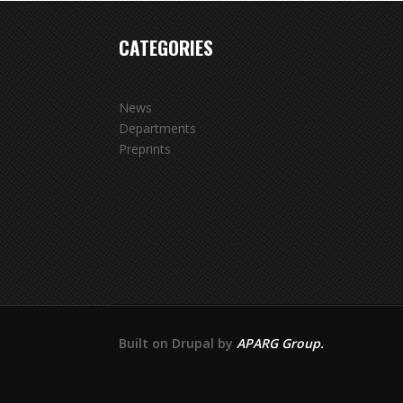
CATEGORIES
News
Departments
Preprints
Built on Drupal by
APARG Group.