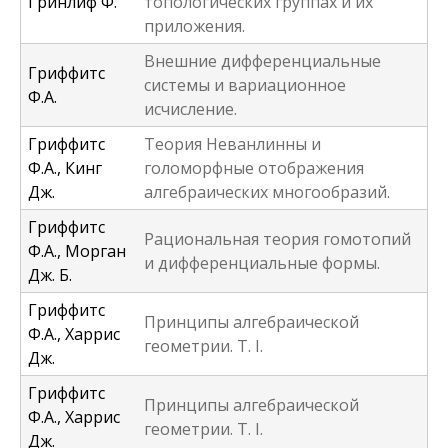
Гринлиф Ф.
топологических группах и их
приложения.
Внешние дифференциальные
Гриффитс
системы и вариационное
Ф.А.
исчисление.
Гриффитс
Теория Неванлинны и
Ф.А., Кинг
голоморфные отображения
Дж.
алгебраических многообразий.
Гриффитс
Рациональная теория гомотопий
Ф.А., Морган
и дифференциальные формы.
Дж. Б.
Гриффитс
Принципы алгебраической
Ф.А., Харрис
геометрии. Т. I.
Дж.
Гриффитс
Принципы алгебраической
Ф.А., Харрис
геометрии. Т. I.
Дж.