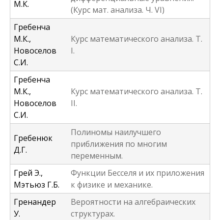
М.К.
(Курс мат. анализа. Ч. VI)
Гребенча
М.К.,
Курс математического анализа. Т.
Новоселов
I.
С.И.
Гребенча
М.К.,
Курс математического анализа. Т.
Новоселов
II.
С.И.
Полиномы наилучшего
Гребенюк
приближения по многим
Д.Г.
переменным.
Грей Э.,
Функции Бесселя и их приложения
Мэтьюз Г.Б.
к физике и механике.
Гренандер
Вероятности на алгебраических
У.
структурах.