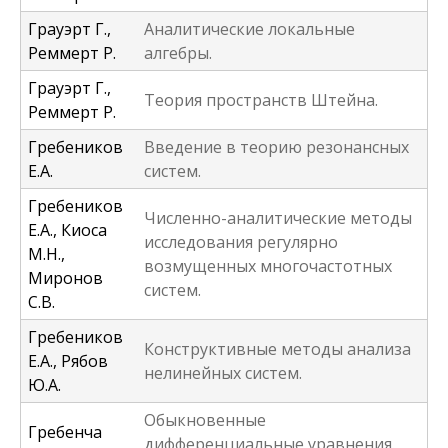
Грауэрт Г.,
Аналитические локальные
Реммерт Р.
алгебры.
Грауэрт Г.,
Теория пространств Штейна.
Реммерт Р.
Гребеников
Введение в теорию резонансных
Е.А.
систем.
Гребеников
Численно-аналитические методы
Е.А., Киоса
исследования регулярно
М.Н.,
возмущенных многочастотных
Миронов
систем.
С.В.
Гребеников
Конструктивные методы анализа
Е.А., Рябов
нелинейных систем.
Ю.А.
Обыкновенные
Гребенча
дифференциальные уравнения.