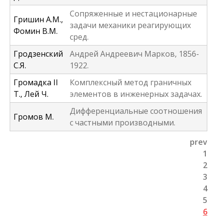
Сопряженные и нестационарные
Гришин А.М.,
задачи механики реагирующих
Фомин В.М.
сред.
Гродзенский
Андрей Андреевич Марков, 1856-
С.Я.
1922.
Громадка II
Комплексный метод граничных
Т., Лей Ч.
элементов в инженерных задачах.
Дифференциальные соотношения
Громов М.
с частными производными.
prev
P
1
2
a
3
g
4
5
e
6