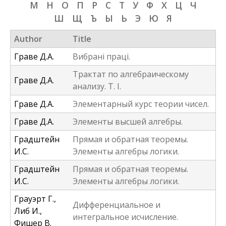
М
Н
О
П
Р
С
Т
У
Ф
Х
Ц
Ч
f
Ш
Щ
Ъ
Ы
Ь
Э
Ю
Я
o
Author
Title
r
Граве Д.А.
Вибранi працi.
m
Трактат по алгебраическому
Граве Д.А.
анализу. Т. I.
Граве Д.А.
Элементарный курс теории чисел.
Граве Д.А.
Элементы высшей алгебры.
Градштейн
Прямая и обратная теоремы.
И.С.
Элементы алгебры логики.
Градштейн
Прямая и обратная теоремы.
И.С.
Элементы алгебры логики.
Грауэрт Г.,
Дифференциальное и
Либ И.,
интегральное исчисление.
Фишер В.