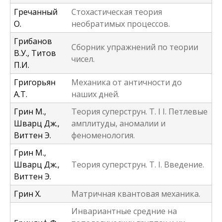
Гречанный
Стохастическая теория
О.
необратимых процессов.
Грибанов
Сборник упражнений по теории
В.У., Титов
чисел.
П.И.
Григорьян
Механика от античности до
А.Т.
наших дней.
Грин М.,
Теория суперструн. Т. I I. Петлевые
Шварц Дж.,
амплитуды, аномалии и
Виттен Э.
феноменология.
Грин М.,
Шварц Дж.,
Теория суперструн. Т. I. Введение.
Виттен Э.
Грин Х.
Матричная квантовая механика.
Инвариантные средние на