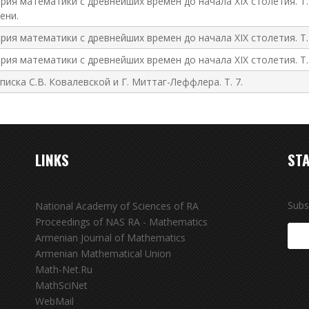
рия математики с древнейших времен до начала XIX столетия. Т.
ени.
рия математики с древнейших времен до начала XIX столетия. Т. 
рия математики с древнейших времен до начала XIX столетия. Т. I
писка С.В. Ковалевской и Г. Миттаг-Леффлера. Т. 7.
LINKS
STA
Subs
National Academy of Sciences of RA
Proceedings of NAS RA - Mathematics
Armenian Journal of Mathematics
Armenian Mathematical Union
Math-Net.Ru
MathSciNet
WebMail