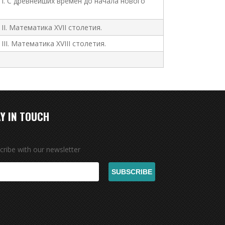
 I. С древнейших времен до начала нового
II. Математика XVII столетия.
II. Математика XVIII столетия.
Y IN TOUCH
cribe with our newsletter