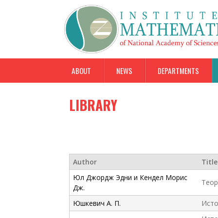
ABOUT
NEWS
DEPARTMENTS
LIBRARY
Author
Title
Юл Джордж Эдни и Кендел Морис
Теор
Дж.
Юшкевич А. П.
Исто