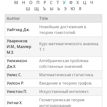
М
Н
О
П
Р
С
Т
У
Ф
Х
Ц
Ч
f
Ш
Щ
Ъ
Ы
Ь
Э
Ю
Я
o
Author
Title
r
Новейшие достижения в
m
Уайтхед Дж.
теории гомотопий.
Уваренков
Курс математического анализа.
И.М., Маллер
Т.1
М.З.
Уилкинсон
Алгебраическая проблема
Дж.Х.
собственных значений.
Уилкс С.
Математическая статистика.
Уилсон Р.
Введение в теорию графов.
Уинстон П.
Искусственный интеллект.
Геометрическая теория
Уитни Х.
интегрирования.