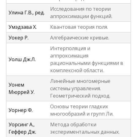
Исследования по теории
Улина Г.В., ред.
аппроксимации функций.
Умэдзава Х.
Квантовая теория поля.
Уокер Р.
Алгебраические кривые.
Интерполяция и
аппроксимация
Уолш Дж.Л.
рациональными функциями в
комплексной области.
Линейные многомерные
Уонем
системы управления.
Мюррей У.
Геометрический подход.
Основы теории гладких
Уорнер Ф.
многообразий и групп Ли.
Уорсинг А.,
Метода обработки
Геффер Дж.
экспериментальных данных.