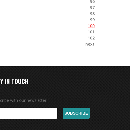
96
97
98
99
100
101
102
next
Y IN TOUCH
cribe with our newsletter