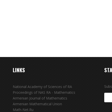
LINKS
STA
Subs
National Academy of Sciences of RA
Proceedings of NAS RA - Mathematics
Armenian Journal of Mathematics
Armenian Mathematical Union
Math-Net.Ru