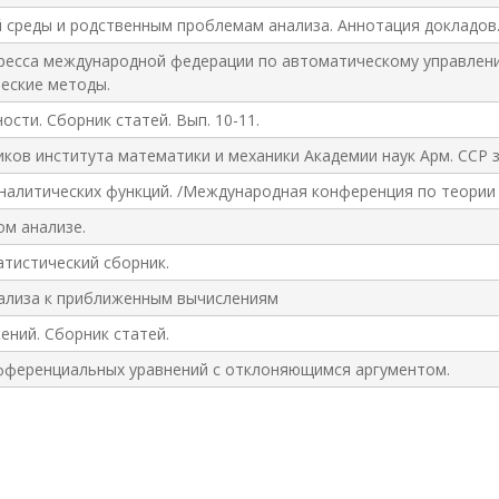
среды и родственным проблемам анализа. Аннотация докладов. 
есса международной федерации по автоматическому управлению. Б
еские методы.
сти. Сборник статей. Вып. 10-11.
ков института математики и механики Академии наук Арм. ССР за
алитических функций. /Международная конференция по теории а
м анализе.
атистический сборник.
ализа к приближенным вычислениям
ений. Сборник статей.
фференциальных уравнений с отклоняющимся аргументом.