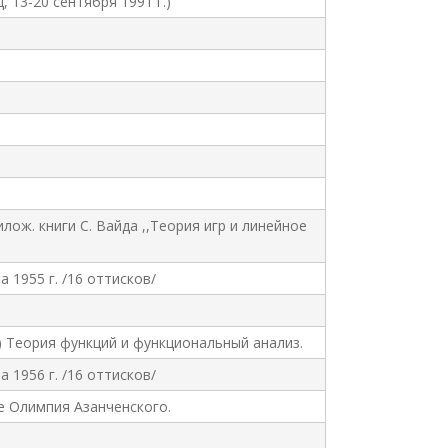
 13-20 сентября 1991 г.)
илож. книги С. Вайда ,,Теория игр и линейное
 1955 г. /16 оттисков/
 Теория функций и функциональный анализ.
 1956 г. /16 оттисков/
е Олимпия Азанченского.