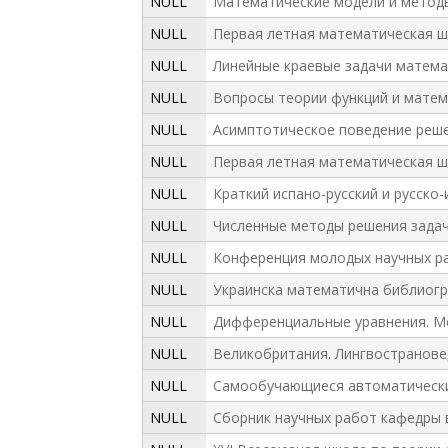
NULL
Математические модели и метод
NULL
Первая летная математическая шко
NULL
Линейные краевые задачи матема
NULL
Вопросы теории функций и матема
NULL
Асимптотическое поведение реше
NULL
Первая летная математическая шко
NULL
Краткий испано-русский и русско-
NULL
Численные методы решения задач 
NULL
Конференция молодых научных ра
NULL
Украинска математична библиогр
NULL
Дифференциальные уравнения. М
NULL
Великобритания. Лингвостранове
NULL
Самообучающиеся автоматически
NULL
Сборник научных работ кафедры в