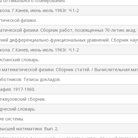
ы оптимального планирования.
ла. Г.Канев, июнь-июль 1963г. Ч.1-2
тической физики.
тической физики. Сборник работ, посвященных 70-летию акад. И
ний дифференциально-функциональных уравнений. Сборник науч
ла. Г.Канев, июнь-июль 1963г. Ч.1-2
испанский словарь.
математической физики. Сборник статей. / Вычислительная мате
ботников. Тезисы докладов.
афия. 1917-1960.
ежвузовский сборник.
дческий словарь.
е системы.
ысшей математики. Вып. 2.