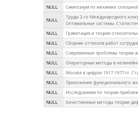
NULL
Симпозиум по механике сплошной 
Труды 2-го Международного конгр
NULL
Оптимальные системы. Статистич
NULL
Гравитация и теория относительно
NULL
Сборник оттисков работ сотрудни
NULL
Современные проблемы теории ан
NULL
Операторные методы в нелинейно
NULL
Москва в цифрах 1917-1977 гг. Ст
NULL
Приложение функционального ан
NULL
Исследования по теории приближ
NULL
Качественные методы теории ди
P
a