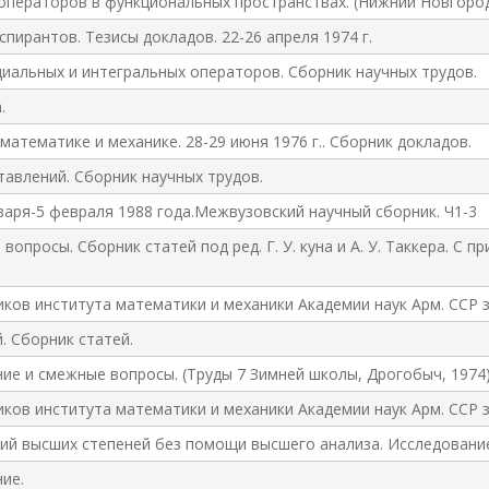
операторов в функциональных пространствах. (Нижний Новгород,
пирантов. Тезисы докладов. 22-26 апреля 1974 г.
альных и интегральных операторов. Сборник научных трудов.
.
атематике и механике. 28-29 июня 1976 г.. Сборник докладов.
тавлений. Сборник научных трудов.
аря-5 февраля 1988 года.Межвузовский научный сборник. Ч1-3
просы. Сборник статей под ред. Г. У. куна и А. У. Таккера. С пр
ков института математики и механики Академии наук Арм. ССР за
. Сборник статей.
е и смежные вопросы. (Труды 7 Зимней школы, Дрогобыч, 1974)
ков института математики и механики Академии наук Арм. ССР за
ий высших степеней без помощи высшего анализа. Исследовани
ие.