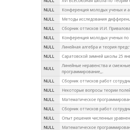
NULL
XVI Всесоюзная школа по теории 
NULL
Конференция молодых ученых и ас
NULL
Методы исследования дифференци
NULL
Сборник оттисков И.И. Привалова
NULL
Конференция молодых ученых по м
NULL
Линейная алгебра и теория предс
NULL
Саратовской зимней школы 25 янв
Линейные неравенства и смежные во
NULL
программирование,,.
NULL
Сборник оттисков работ сотрудни
NULL
Некоторые вопросы теории полей
NULL
Математическое программировани
NULL
Сборник оттисков работ сотрудни
NULL
Опыт решения численных уравнен
NULL
Математическое программирован