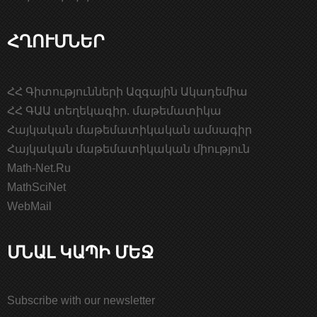
ՀՂՈՒՄՆԵՐ
ՀՀ Գիտությունների Ազգային Ակադեմիա
ՀՀ ԳԱԱ տեղեկագիր. մաթեմատիկա
Հայկական մաթեմատիկական ամսագիր
Հայկական մաթեմատիկական միություն
Math-Net.Ru
MathSciNet
WebMail
ՄՆԱԼ ԿԱՊԻ ՄԵՋ
Subscribe with our newsletter