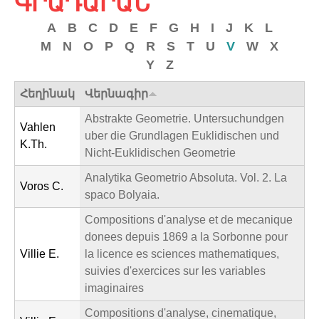
ԳՐԱԴԱՐԱՆ
c
h
A
B
C
D
E
F
G
H
I
J
K
L
M
N
O
P
Q
R
S
T
U
V
W
X
f
Y
Z
o
Հեղինակ
Վերնագիր
r
Abstrakte Geometrie. Untersuchundgen
m
Vahlen
uber die Grundlagen Euklidischen und
K.Th.
Nicht-Euklidischen Geometrie
Analytika Geometrio Absoluta. Vol. 2. La
Voros C.
spaco Bolyaia.
Compositions d'analyse et de mecanique
donees depuis 1869 a la Sorbonne pour
Villie E.
la licence es sciences mathematiques,
suivies d'exercices sur les variables
imaginaires
Compositions d'analyse, cinematique,