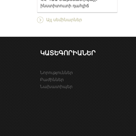
ինստիտուտի դահլիճ
Այլ սեմինարներ
ԿԱՏԵԳՈՐԻԱՆԵՐ
Նորություններ
Բաժիններ
Նախատիպեր