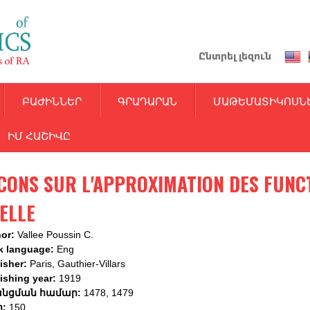
Skip
to
main
Ընտրել լեզուն
content
ԲԱԺԻՆՆԵՐ
ԳՐԱԴԱՐԱՆ
ՄԱԹԵՄԱՏԻԿՈՍՆ
ԻՄ ՀԱՇԻՎԸ
CONS SUR L'APPROXIMATION DES FUNC
ELLE
hor:
Vallee Poussin C.
k language:
Eng
isher:
Paris, Gauthier-Villars
ishing year:
1919
նցման համար:
1478, 1479
ր:
150