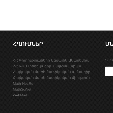
ՀՂՈՒՄՆԵՐ
ՄՆ
Subs
ՀՀ Գիտությունների Ազգային Ակադեմիա
ՀՀ ԳԱԱ տեղեկագիր. մաթեմատիկա
Հայկական մաթեմատիկական ամսագիր
Հայկական մաթեմատիկական միություն
Math-Net.Ru
MathSciNet
WebMail