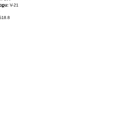
եքս:
V-21
9
518.8