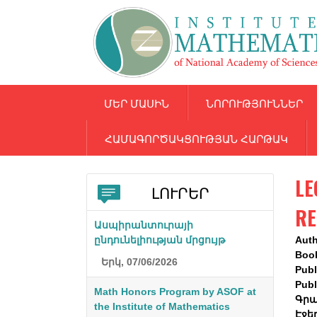
ՄԵՐ ՄԱՍԻՆ
ՆՈՐՈՒԹՅՈՒՆՆԵՐ
ՀԱՄԱԳՈՐԾԱԿՑՈՒԹՅԱՆ ՀԱՐԹԱԿ
LE
ԼՈՒՐԵՐ
RE
Ասպիրանտուրայի
ընդունելիության մրցույթ
Aut
Boo
Երկ, 07/06/2026
Publ
Publ
Math Honors Program by ASOF at
Գրա
the Institute of Mathematics
Էջե