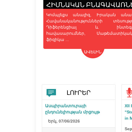
ՀԻՄՆԱԿԱՆ ԲՆԱԳԱՎԱՌՆ
Կոմպլեքս անալիզ, Իրական անալ
Հավանականությունների տեսությո
Դիֆերենցիալ և ինտեգր
հավասարումներ, Մաթեմատիկա
ֆիզիկա ...
ԱՎԵԼԻՆ
ԼՈՒՐԵՐ
Ասպիրանտուրայի
XII
ընդունելիության մրցույթ
“St
in 
Երկ, 07/06/2026
Sep