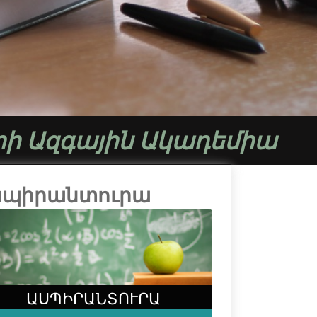
րի Ազգային Ակադեմիա
սպիրանտուրա
ԱՍՊԻՐԱՆՏՈՒՐԱ