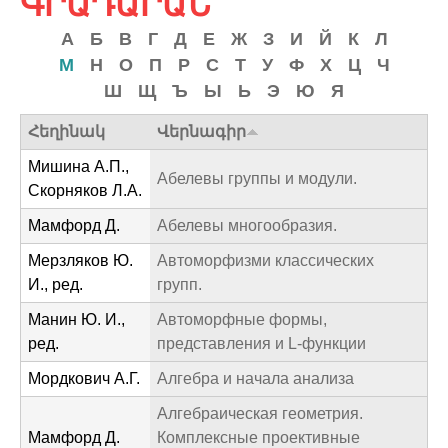
ԳՐԱԴԱՐԱՆ
c
h
А
Б
В
Г
Д
Е
Ж
З
И
Й
К
Л
М
Н
О
П
Р
С
Т
У
Ф
Х
Ц
Ч
f
Ш
Щ
Ъ
Ы
Ь
Э
Ю
Я
o
Հեղինակ
Վերնագիր
r
Мишина А.П.,
m
Абелевы группы и модули.
Скорняков Л.А.
Мамфорд Д.
Абелевы многообразия.
Мерзляков Ю.
Автоморфизми классических
И., ред.
групп.
Манин Ю. И.,
Автоморфные формы,
ред.
представления и L-функции
Мордкович А.Г.
Алгебра и начала анализа
Алгебраическая геометрия.
Мамфорд Д.
Комплексные проективные