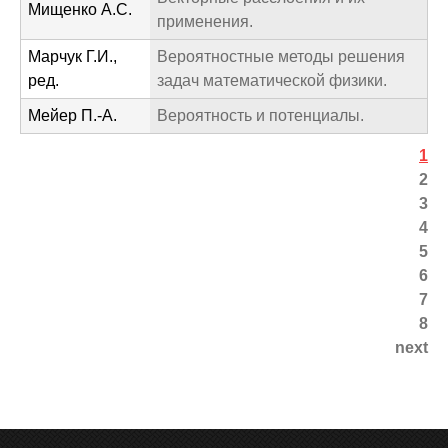
Мищенко А.С.
применения.
Марчук Г.И.,
Вероятностные методы решения
ред.
задач математической физики.
Мейер П.-А.
Вероятность и потенциалы.
1
Է
2
3
ջ
4
ե
5
6
ր
7
8
next