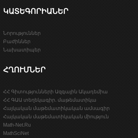
ԿԱՏԵԳՈՐԻԱՆԵՐ
Նորություններ
Բաժիններ
Նախատիպեր
ՀՂՈՒՄՆԵՐ
ՀՀ Գիտությունների Ազգային Ակադեմիա
ՀՀ ԳԱԱ տեղեկագիր. մաթեմատիկա
Հայկական մաթեմատիկական ամսագիր
Հայկական մաթեմատիկական միություն
Math-Net.Ru
MathSciNet