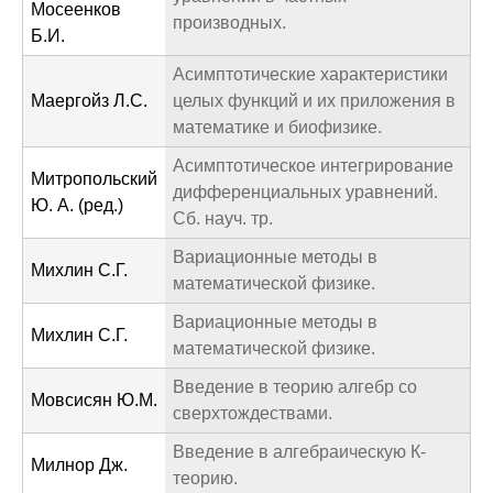
Мосеенков
производных.
Б.И.
Асимптотические характеристики
Маергойз Л.С.
целых функций и их приложения в
математике и биофизике.
Асимптотическое интегрирование
Митропольский
дифференциальных уравнений.
Ю. А. (ред.)
Сб. науч. тр.
Вариационные методы в
Михлин С.Г.
математической физике.
Вариационные методы в
Михлин С.Г.
математической физике.
Введениe в теорию алгебр со
Мовсисян Ю.М.
сверхтождествами.
Введение в алгебраическую К-
Милнор Дж.
теорию.