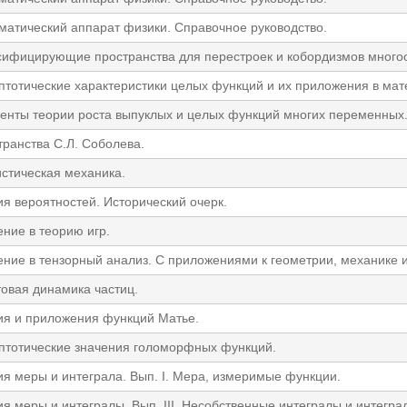
матический аппарат физики. Справочное руководство.
сифицирующие пространства для перестроек и кобордизмов много
птотические характеристики целых функций и их приложения в мат
нты теории роста выпуклых и целых функций многих переменных. С
транства С.Л. Соболева.
истическая механика.
я вероятностей. Исторический очерк.
ние в теорию игр.
ение в тензорный анализ. С приложениями к геометрии, механике 
товая динамика частиц.
ия и приложения функций Матье.
птотические значения голоморфных функций.
ия меры и интеграла. Вып. I. Мера, измеримые функции.
я меры и интегралы. Вып. III. Несобственные интегралы и интегра