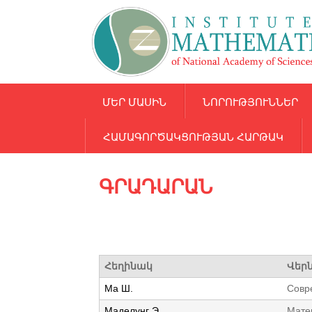
ՄԵՐ ՄԱՍԻՆ
ՆՈՐՈՒԹՅՈՒՆՆԵՐ
ՀԱՄԱԳՈՐԾԱԿՑՈՒԹՅԱՆ ՀԱՐԹԱԿ
ԳՐԱԴԱՐԱՆ
Հեղինակ
Վեր
Ма Ш.
Совр
Маделунг Э.
Мате