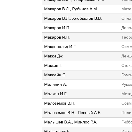
Макаров В.Л., Рубинов А.М.
Мате
Макаров В.Л., Хлобыстов В.В.
Спла
Макаров И.П.
Допо
Макаров И.П.
Теори
Макдональд И.Г.
Симм
Макки Дж.
Лекц
Маккин Г.
Стох
Маклейн С.
Гомо
Малинин А.
Руко
Малкин И.Г.
Мето
Малоземов В.Н.
Совм
Малоземов В.Н., Певный А.Б.
Поли
Малышев В.А., Минлос Р.А.
Гибб
Мальгранж Б.
Идеа