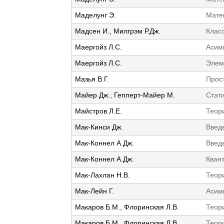
Маделунг Э.
Мате
Мадсен И., Милгрэм Р.Дж.
Клас
Маергойз Л.С.
Асим
Маергойз Л.С.
Элеме
Мазья В.Г.
Прос
Майер Дж., Гепперт-Майер М.
Стат
Майстров Л.Е.
Теори
Мак-Кинси Дж.
Введе
Мак-Коннел А.Дж.
Введ
Мак-Коннел А.Дж.
Кван
Мак-Лахлан Н.В.
Теор
Мак-Лейн Г.
Асим
Макаров Б.М., Флоринская Л.В.
Теор
Макаров Б.М., Флоринская Л.В.
Теори