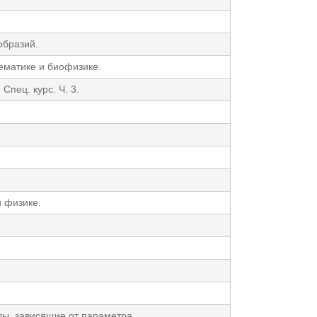
образий.
ематике и биофизике.
пец. курс. Ч. 3.
и физике.
лы, зависящие от параметра.