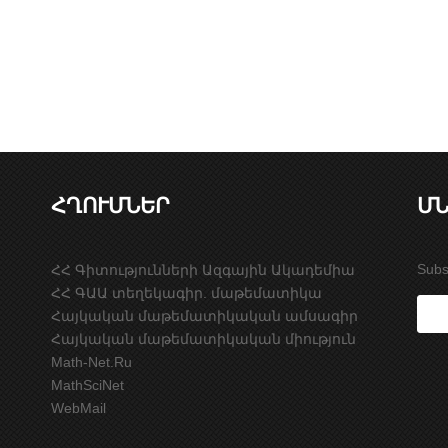
ՀՂՈՒՄՆԵՐ
ՄՆ
Subs
ՀՀ Գիտությունների Ազգային Ակադեմիա
ՀՀ ԳԱԱ տեղեկագիր. մաթեմատիկա
Հայկական մաթեմատիկական ամսագիր
Հայկական մաթեմատիկական միություն
Math-Net.Ru
MathSciNet
WebMail