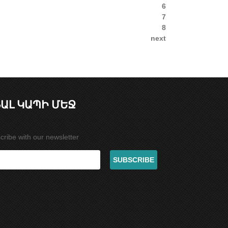
6
7
8
next
ԱԼ ԿԱՊԻ ՄԵՋ
cribe with our newsletter