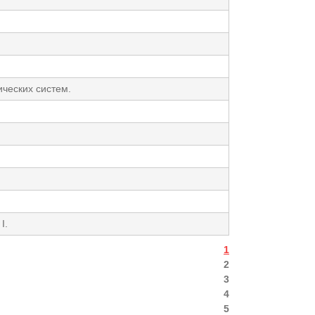
ических систем.
I.
1
2
3
4
5