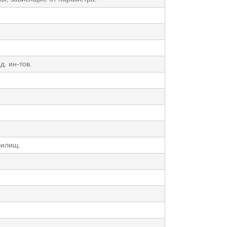
. ин-тов.
чилищ.