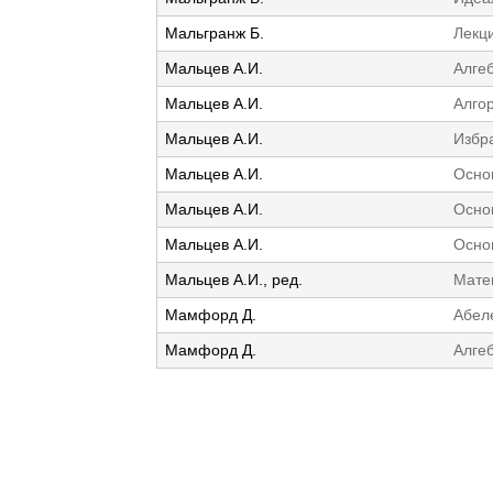
Мальгранж Б.
Лекц
Мальцев А.И.
Алге
Мальцев А.И.
Алго
Мальцев А.И.
Избра
Мальцев А.И.
Осно
Мальцев А.И.
Осно
Мальцев А.И.
Осно
Мальцев А.И., ред.
Мате
Мамфорд Д.
Абел
Мамфорд Д.
Алгеб
Է
ջ
ե