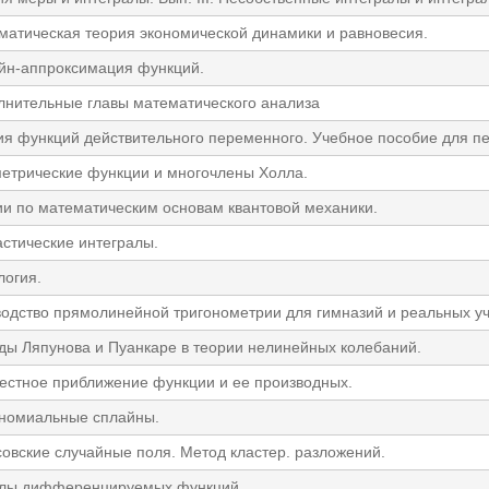
матическая теория экономической динамики и равновесия.
йн-аппроксимация функций.
лнительные главы математического анализа
я функций действительного переменного. Учебное пособие для пед
етрические функции и многочлены Холла.
ии по математическим основам квантовой механики.
астические интегралы.
логия.
водство прямолинейной тригонометрии для гимназий и реальных у
ды Ляпунова и Пуанкаре в теории нелинейных колебаний.
естное приближение функции и ее производных.
номиальные сплайны.
совские случайные поля. Метод кластер. разложений.
лы дифференцируемых функций.