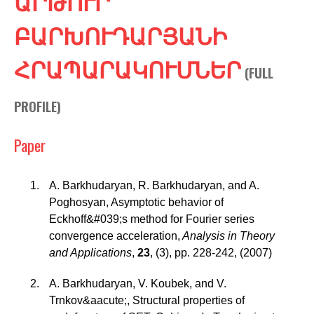
ԱՐԹՈՒՐ
c
h
ԲԱՐԽՈՒԴԱՐՅԱՆԻ
f
ՀՐԱՊԱՐԱԿՈՒՄՆԵՐ
(
FULL
o
r
PROFILE
)
m
Paper
A. Barkhudaryan, R. Barkhudaryan, and A.
Poghosyan
,
Asymptotic behavior of
Eckhoff&#039;s method for Fourier series
convergence acceleration
,
Analysis in Theory
and Applications
,
23
,
(3)
,
pp. 228-242
,
(2007)
A. Barkhudaryan, V. Koubek, and V.
Trnkov&aacute;
,
Structural properties of