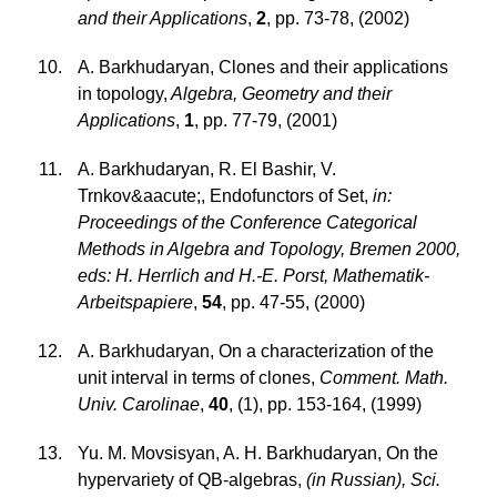
and their Applications
,
2
,
pp. 73-78
,
(2002)
A. Barkhudaryan
,
Clones and their applications
in topology
,
Algebra, Geometry and their
Applications
,
1
,
pp. 77-79
,
(2001)
A. Barkhudaryan, R. El Bashir, V.
Trnkov&aacute;
,
Endofunctors of Set
,
in:
Proceedings of the Conference Categorical
Methods in Algebra and Topology, Bremen 2000,
eds: H. Herrlich and H.-E. Porst, Mathematik-
Arbeitspapiere
,
54
,
pp. 47-55
,
(2000)
A. Barkhudaryan
,
On a characterization of the
unit interval in terms of clones
,
Comment. Math.
Univ. Carolinae
,
40
,
(1)
,
pp. 153-164
,
(1999)
Yu. M. Movsisyan, A. H. Barkhudaryan
,
On the
hypervariety of QB-algebras
,
(in Russian), Sci.