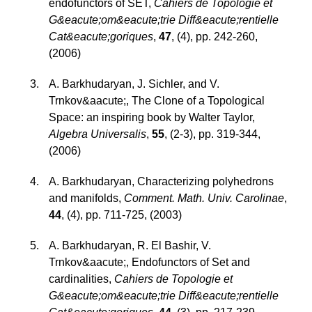
endofunctors of SET
,
Cahiers de Topologie et
G&eacute;om&eacute;trie Diff&eacute;rentielle
Cat&eacute;goriques
,
47
,
(4)
,
pp. 242-260
,
(2006)
A. Barkhudaryan, J. Sichler, and V.
Trnkov&aacute;
,
The Clone of a Topological
Space: an inspiring book by Walter Taylor
,
Algebra Universalis
,
55
,
(2-3)
,
pp. 319-344
,
(2006)
A. Barkhudaryan
,
Characterizing polyhedrons
and manifolds
,
Comment. Math. Univ. Carolinae
,
44
,
(4)
,
pp. 711-725
,
(2003)
A. Barkhudaryan, R. El Bashir, V.
Trnkov&aacute;
,
Endofunctors of Set and
cardinalities
,
Cahiers de Topologie et
G&eacute;om&eacute;trie Diff&eacute;rentielle