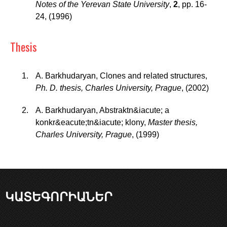
Notes of the Yerevan State University
,
2
,
pp. 16-
24
,
(1996)
Thesis
A. Barkhudaryan
,
Clones and related structures
,
Ph. D. thesis, Charles University, Prague
,
(2002)
A. Barkhudaryan
,
Abstraktn&iacute; a
konkr&eacute;tn&iacute; klony
,
Master thesis,
Charles University, Prague
,
(1999)
ԿԱՏԵԳՈՐԻԱՆԵՐ