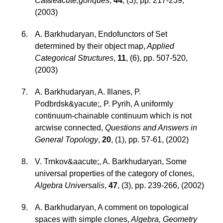
Cat&eacute;goriques
,
44
,
(3)
,
pp. 217-239
,
(2003)
A. Barkhudaryan
,
Endofunctors of Set
determined by their object map
,
Applied
Categorical Structures
,
11
,
(6)
,
pp. 507-520
,
(2003)
A. Barkhudaryan, A. Illanes, P.
Podbrdsk&yacute;, P. Pyrih
,
A uniformly
continuum-chainable continuum which is not
arcwise connected
,
Questions and Answers in
General Topology
,
20
,
(1)
,
pp. 57-61
,
(2002)
V. Trnkov&aacute;, A. Barkhudaryan
,
Some
universal properties of the category of clones
,
Algebra Universalis
,
47
,
(3)
,
pp. 239-266
,
(2002)
A. Barkhudaryan
,
A comment on topological
spaces with simple clones
,
Algebra, Geometry