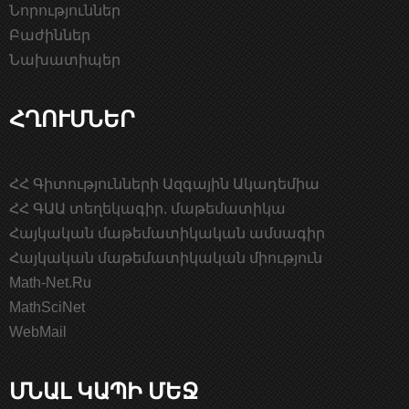
Նորություններ
Բաժիններ
Նախատիպեր
ՀՂՈՒՄՆԵՐ
ՀՀ Գիտությունների Ազգային Ակադեմիա
ՀՀ ԳԱԱ տեղեկագիր. մաթեմատիկա
Հայկական մաթեմատիկական ամսագիր
Հայկական մաթեմատիկական միություն
Math-Net.Ru
MathSciNet
WebMail
ՄՆԱԼ ԿԱՊԻ ՄԵՋ