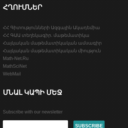
ՀՂՈՒՄՆԵՐ
ՀՀ Գիտությունների Ազգային Ակադեմիա
ՀՀ ԳԱԱ տեղեկագիր. մաթեմատիկա
Հայկական մաթեմատիկական ամսագիր
Հայկական մաթեմատիկական միություն
Math-Net.Ru
MathSciNet
WebMail
ՄՆԱԼ ԿԱՊԻ ՄԵՋ
Subscribe with our newsletter