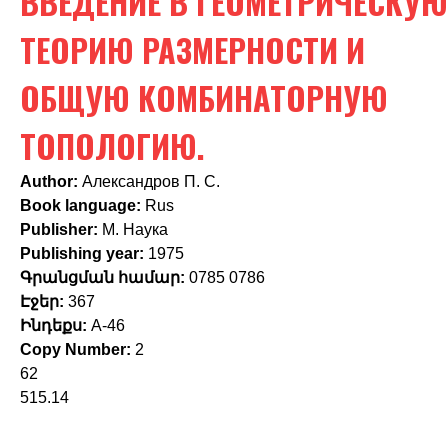
ВВЕДЕНИЕ В ГЕОМЕТРИЧЕСКУЮ
c
h
ТЕОРИЮ РАЗМЕРНОСТИ И
f
ОБЩУЮ КОМБИНАТОРНУЮ
o
ТОПОЛОГИЮ.
r
m
Author:
Александров П. С.
Book language:
Rus
Publisher:
М. Наука
Publishing year:
1975
Գրանցման համար:
0785 0786
Էջեր:
367
Ինդեքս:
А-46
Copy Number:
2
62
515.14