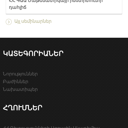
ՀՀ ԳԱԱ Մաթեմատիկայի ինստիտուտի
դահլիճ
Այլ սեմինարներ
ԿԱՏԵԳՈՐԻԱՆԵՐ
Նորություններ
Բաժիններ
Նախատիպեր
ՀՂՈՒՄՆԵՐ