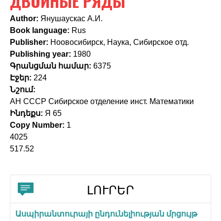
ДВОЙНЫЕ РЯДЫ
c
h
Author:
Янушаускас А.И.
Book language:
Rus
f
Publisher:
Ноовосибирск, Наука, Сибирское отд.
o
Publishing year:
1980
Գրանցման համար:
6375
r
Էջեր:
224
m
Նշում:
АН СССР Сибирское отделение инст. Математики
Ինդեքս:
Я 65
Copy Number:
1
4025
517.52
ԼՈՒՐԵՐ
Ասպիրանտուրայի ընդունելիության մրցույթ