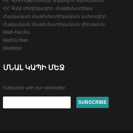
ՀՀ Գիտությունների Ազգային Ակադեմիա
ՀՀ ԳԱԱ տեղեկագիր. մաթեմատիկա
Հայկական մաթեմատիկական ամսագիր
Հայկական մաթեմատիկական միություն
Math-Net.Ru
MathSciNet
WebMail
ՄՆԱԼ ԿԱՊԻ ՄԵՋ
Subscribe with our newsletter