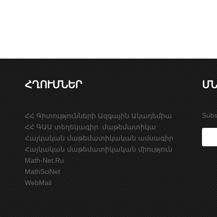
ՀՂՈՒՄՆԵՐ
ՄՆ
Subs
ՀՀ Գիտությունների Ազգային Ակադեմիա
ՀՀ ԳԱԱ տեղեկագիր. մաթեմատիկա
Հայկական մաթեմատիկական ամսագիր
Հայկական մաթեմատիկական միություն
Math-Net.Ru
MathSciNet
WebMail