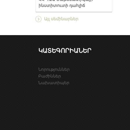
ինստիտուտի դահլիճ
Այլ սեմինարներ
ԿԱՏԵԳՈՐԻԱՆԵՐ
Նորություններ
Բաժիններ
Նախատիպեր