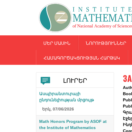
ՄԵՐ ՄԱՍԻՆ
ՆՈՐՈՒԹՅՈՒՆՆԵՐ
ՀԱՄԱԳՈՐԾԱԿՑՈՒԹՅԱՆ ՀԱՐԹԱԿ
ЗА
ԼՈՒՐԵՐ
Aut
Ասպիրանտուրայի
Boo
ընդունելիության մրցույթ
Publ
Publ
Երկ, 07/06/2026
Գրա
Էջե
Math Honors Program by ASOF at
Ինդ
the Institute of Mathematics
Cop