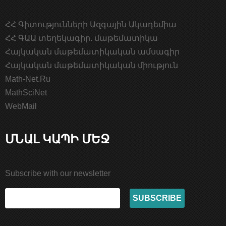
ՀՀ Գիտությունների Ազգային Ակադեմիա
ՀՀ ԳԱԱ տեղեկագիր. մաթեմատիկա
Հայկական մաթեմատիկական ամսագիր
Հայկական մաթեմատիկական միություն
Math-Net.Ru
MathSciNet
WebMail
ՄՆԱԼ ԿԱՊԻ ՄԵՋ
Subscribe with our newsletter