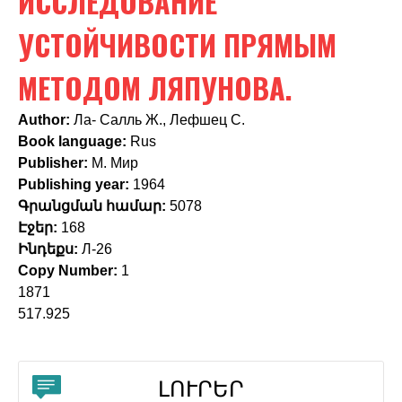
ИССЛЕДОВАНИЕ
c
h
УСТОЙЧИВОСТИ ПРЯМЫМ
f
МЕТОДОМ ЛЯПУНОВА.
o
Author:
Ла- Салль Ж., Лефшец С.
r
Book language:
Rus
m
Publisher:
М. Мир
Publishing year:
1964
Գրանցման համար:
5078
Էջեր:
168
Ինդեքս:
Л-26
Copy Number:
1
1871
517.925
ԼՈՒՐԵՐ