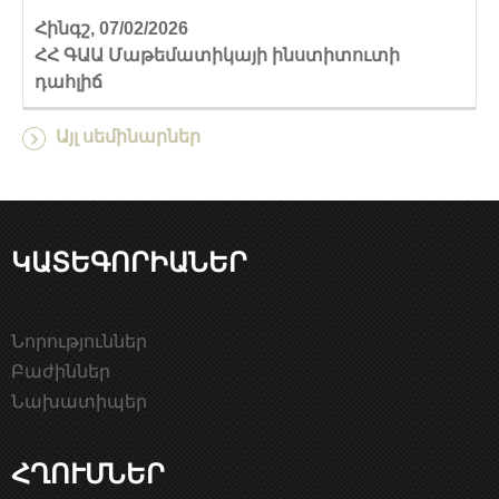
Հինգշ, 07/02/2026
ՀՀ ԳԱԱ Մաթեմատիկայի ինստիտուտի
դահլիճ
Այլ սեմինարներ
ԿԱՏԵԳՈՐԻԱՆԵՐ
Նորություններ
Բաժիններ
Նախատիպեր
ՀՂՈՒՄՆԵՐ