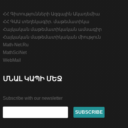
ՀՀ Գիտությունների Ազգային Ակադեմիա
ՀՀ ԳԱԱ տեղեկագիր. մաթեմատիկա
Հայկական մաթեմատիկական ամսագիր
Հայկական մաթեմատիկական միություն
Math-Net.Ru
MathSciNet
WebMail
ՄՆԱԼ ԿԱՊԻ ՄԵՋ
Subscribe with our newsletter