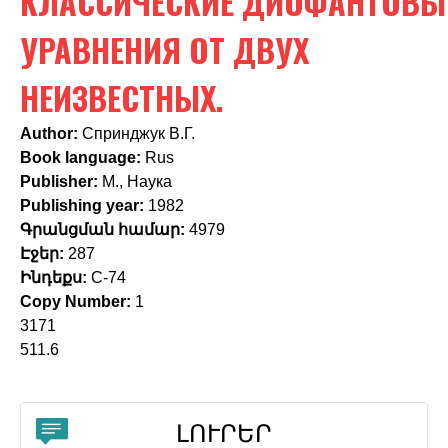
КЛАССИЧЕСКИЕ ДИОФАНТОВЫ
c
h
УРАВНЕНИЯ ОТ ДВУХ
f
НЕИЗВЕСТНЫХ.
o
Author:
Спринджук В.Г.
r
Book language:
Rus
m
Publisher:
М., Наука
Publishing year:
1982
Գրանցման համար:
4979
Էջեր:
287
Ինդեքս:
С-74
Copy Number:
1
3171
511.6
ԼՈՒՐԵՐ