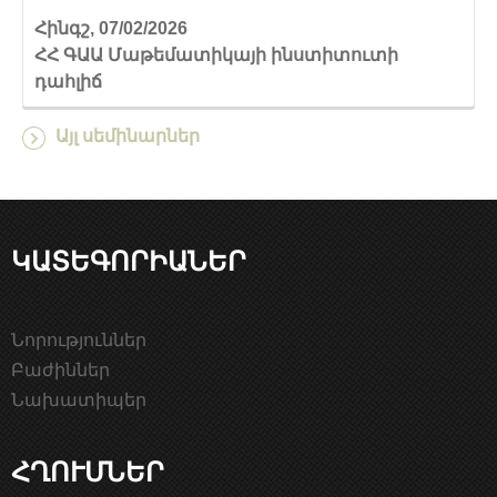
Հինգշ, 07/02/2026
ՀՀ ԳԱԱ Մաթեմատիկայի ինստիտուտի
դահլիճ
Այլ սեմինարներ
ԿԱՏԵԳՈՐԻԱՆԵՐ
Նորություններ
Բաժիններ
Նախատիպեր
ՀՂՈՒՄՆԵՐ