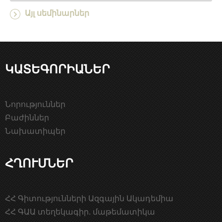
Այլ սեմինարներ
ԿԱՏԵԳՈՐԻԱՆԵՐ
Նորություններ
Բաժիններ
Նախատիպեր
ՀՂՈՒՄՆԵՐ
ՀՀ Գիտությունների Ազգային Ակադեմիա
ՀՀ ԳԱԱ տեղեկագիր. մաթեմատիկա