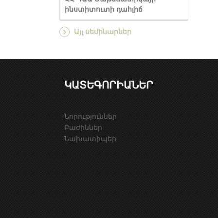
ինստիտուտի դահլիճ
Այլ սեմինարներ
ԿԱՏԵԳՈՐԻԱՆԵՐ
Նորություններ
Բաժիններ
Նախատիպեր