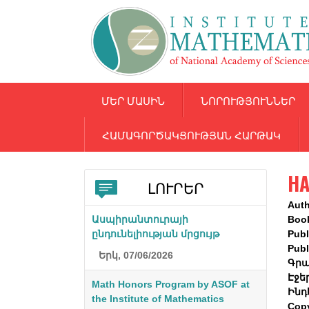
ՄԵՐ ՄԱՍԻՆ
ՆՈՐՈՒԹՅՈՒՆՆԵՐ
ՀԱՄԱԳՈՐԾԱԿՑՈՒԹՅԱՆ ՀԱՐԹԱԿ
НА
ԼՈՒՐԵՐ
Aut
Ասպիրանտուրայի
Boo
ընդունելիության մրցույթ
Publ
Publ
Երկ, 07/06/2026
Գրա
Էջե
Math Honors Program by ASOF at
Ինդ
the Institute of Mathematics
Cop