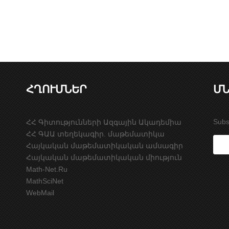
ՀՂՈՒՄՆԵՐ
ՄՆ
Subs
ՀՀ Գիտությունների Ազգային Ակադեմիա
ՀՀ ԳԱԱ տեղեկագիր. մաթեմատիկա
Հայկական մաթեմատիկական ամսագիր
Հայկական մաթեմատիկական միություն
Math-Net.Ru
MathSciNet
WebMail