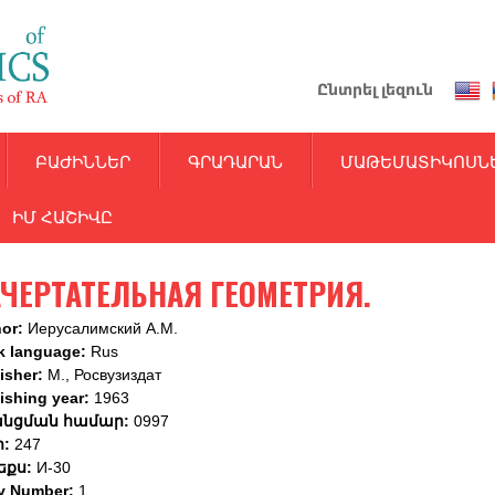
Skip
to
main
Ընտրել լեզուն
content
ԲԱԺԻՆՆԵՐ
ԳՐԱԴԱՐԱՆ
ՄԱԹԵՄԱՏԻԿՈՍՆ
ԻՄ ՀԱՇԻՎԸ
ЧЕРТАТЕЛЬНАЯ ГЕОМЕТРИЯ.
hor:
Иерусалимский А.М.
k language:
Rus
isher:
М., Росвузиздат
ishing year:
1963
նցման համար:
0997
ր:
247
եքս:
И-30
y Number:
1