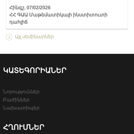
Հինգշ, 07/02/2026
ՀՀ ԳԱԱ Մաթեմատիկայի ինստիտուտի
դահլիճ
Այլ սեմինարներ
ԿԱՏԵԳՈՐԻԱՆԵՐ
Նորություններ
Բաժիններ
Նախատիպեր
ՀՂՈՒՄՆԵՐ