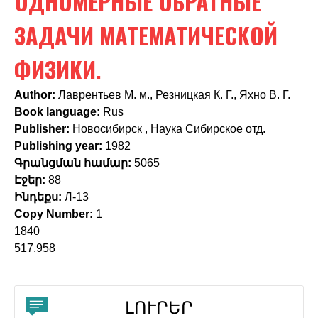
ОДНОМЕРНЫЕ ОБРАТНЫЕ
c
h
ЗАДАЧИ МАТЕМАТИЧЕСКОЙ
f
ФИЗИКИ.
o
Author:
Лаврентьев М. м., Резницкая К. Г., Яхно В. Г.
r
Book language:
Rus
m
Publisher:
Новосибирск , Наука Сибирское отд.
Publishing year:
1982
Գրանցման համար:
5065
Էջեր:
88
Ինդեքս:
Л-13
Copy Number:
1
1840
517.958
ԼՈՒՐԵՐ