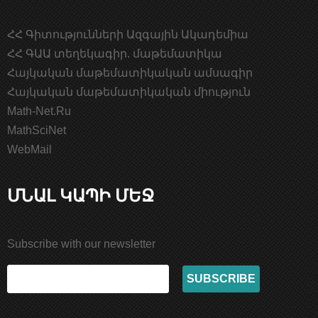
ՀՀ Գիտությունների Ազգային Ակադեմիա
ՀՀ ԳԱԱ տեղեկագիր. մաթեմատիկա
Հայկական մաթեմատիկական ամսագիր
Հայկական մաթեմատիկական միություն
Math-Net.Ru
MathSciNet
WebMail
ՄՆԱԼ ԿԱՊԻ ՄԵՋ
Subscribe with our newsletter