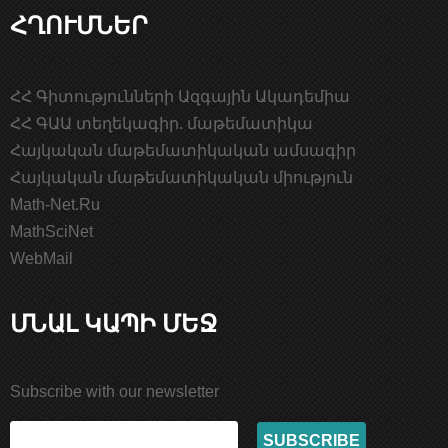
ՀՂՈՒՄՆԵՐ
ՀՀ Գիտությունների Ազգային Ակադեմիա
ՀՀ ԳԱԱ տեղեկագիր. մաթեմատիկա
Հայկական մաթեմատիկական ամսագիր
Հայկական մաթեմատիկական միություն
Math-Net.Ru
MathSciNet
WebMail
ՄՆԱԼ ԿԱՊԻ ՄԵՋ
Subscribe with our newsletter