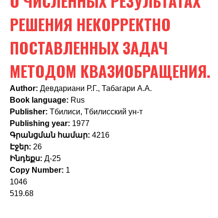
О ЧИСЛЕННЫХ РЕЗУЛЬТАТАХ
c
h
РЕШЕНИЯ НЕКОРРЕКТНО
f
ПОСТАВЛЕННЫХ ЗАДАЧ
o
МЕТОДОМ КВАЗИОБРАЩЕНИЯ.
r
m
Author:
Девдариани Р.Г., Табагари А.А.
Book language:
Rus
Publisher:
Тбилиси, Тбилисский ун-т
Publishing year:
1977
Գրանցման համար:
4216
Էջեր:
26
Ինդեքս:
Д-25
Copy Number:
1
1046
519.68