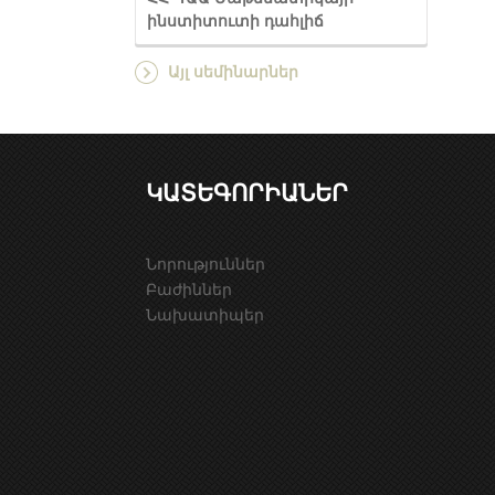
ինստիտուտի դահլիճ
Այլ սեմինարներ
ԿԱՏԵԳՈՐԻԱՆԵՐ
Նորություններ
Բաժիններ
Նախատիպեր