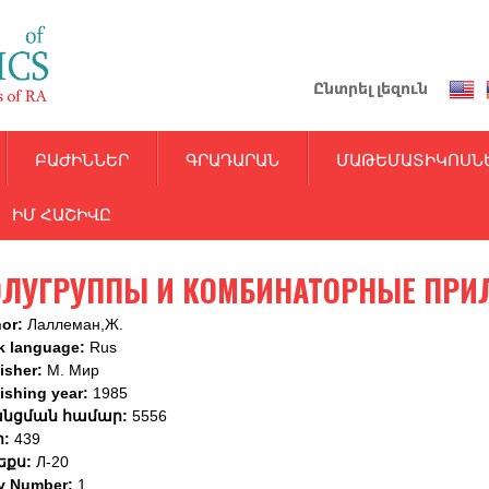
Skip
to
main
Ընտրել լեզուն
content
ԲԱԺԻՆՆԵՐ
ԳՐԱԴԱՐԱՆ
ՄԱԹԵՄԱՏԻԿՈՍՆ
ԻՄ ՀԱՇԻՎԸ
ОЛУГРУППЫ И КОМБИНАТОРНЫЕ ПРИ
hor:
Лаллеман,Ж.
k language:
Rus
isher:
М. Мир
ishing year:
1985
նցման համար:
5556
ր:
439
եքս:
Л-20
y Number:
1