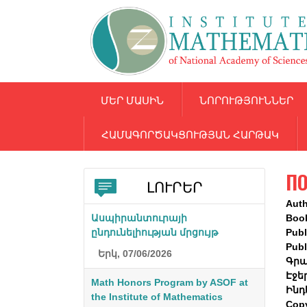
ՄԵՐ ՄԱՍԻՆ
ՆՈՐՈՒԹՅՈՒՆՆԵՐ
ՀԱՄԱԳՈՐԾԱԿՑՈՒԹՅԱՆ ՀԱՐԹԱԿ
П
ԼՈՒՐԵՐ
Aut
Ասպիրանտուրայի
Boo
ընդունելիության մրցույթ
Publ
Publ
Երկ, 07/06/2026
Գրա
Էջե
Math Honors Program by ASOF at
Ինդ
the Institute of Mathematics
Cop