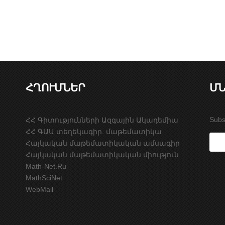
ՀՂՈՒՄՆԵՐ
ՄՆ
Subs
ՀՀ Գիտությունների Ազգային Ակադեմիա
ՀՀ ԳԱԱ տեղեկագիր. մաթեմատիկա
Հայկական մաթեմատիկական ամսագիր
Հայկական մաթեմատիկական միություն
Math-Net.Ru
MathSciNet
WebMail