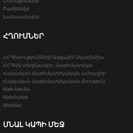
Նորություններ
Բաժիններ
Նախատիպեր
ՀՂՈՒՄՆԵՐ
ՀՀ Գիտությունների Ազգային Ակադեմիա
ՀՀ ԳԱԱ տեղեկագիր. մաթեմատիկա
Հայկական մաթեմատիկական ամսագիր
Հայկական մաթեմատիկական միություն
Math-Net.Ru
MathSciNet
WebMail
ՄՆԱԼ ԿԱՊԻ ՄԵՋ