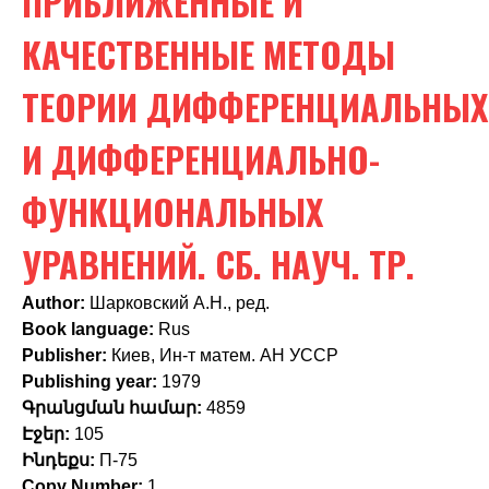
ПРИБЛИЖЕННЫЕ И
c
h
КАЧЕСТВЕННЫЕ МЕТОДЫ
f
ТЕОРИИ ДИФФЕРЕНЦИАЛЬНЫХ
o
И ДИФФЕРЕНЦИАЛЬНО-
r
m
ФУНКЦИОНАЛЬНЫХ
УРАВНЕНИЙ. СБ. НАУЧ. ТР.
Author:
Шарковский А.Н., ред.
Book language:
Rus
Publisher:
Киев, Ин-т матем. АН УССР
Publishing year:
1979
Գրանցման համար:
4859
Էջեր:
105
Ինդեքս:
П-75
Copy Number:
1