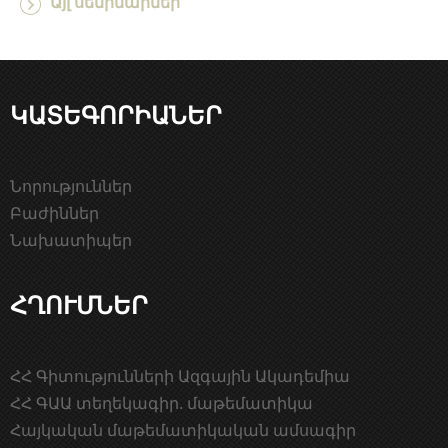
Այլ սեմինարներ
ԿԱՏԵԳՈՐԻԱՆԵՐ
Նորություններ
Բաժիններ
Նախատիպեր
ՀՂՈՒՄՆԵՐ
ՀՀ Գիտությունների Ազգային Ակադեմիա
ՀՀ ԳԱԱ տեղեկագիր. մաթեմատիկա
Հայկական մաթեմատիկական ամսագիր