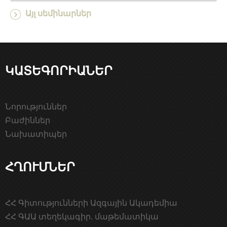
Այլ սեմինարներ
ԿԱՏԵԳՈՐԻԱՆԵՐ
Նորություններ
Բաժիններ
Նախատիպեր
ՀՂՈՒՄՆԵՐ
ՀՀ Գիտությունների Ազգային Ակադեմիա
ՀՀ ԳԱԱ տեղեկագիր. մաթեմատիկա