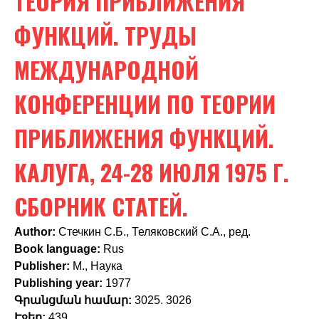
ТЕОРИЯ ПРИБЛИЖЕНИЯ
c
h
ФУНКЦИЙ. ТРУДЫ
f
МЕЖДУНАРОДНОЙ
o
КОНФЕРЕНЦИИ ПО ТЕОРИИ
r
m
ПРИБЛИЖЕНИЯ ФУНКЦИЙ.
КАЛУГА, 24-28 ИЮЛЯ 1975 Г.
СБОРНИК СТАТЕЙ.
Author:
Стечкин С.Б., Теляковский С.А., ред.
Book language:
Rus
Publisher:
М., Наука
Publishing year:
1977
Գրանցման համար:
3025. 3026
Էջեր:
439