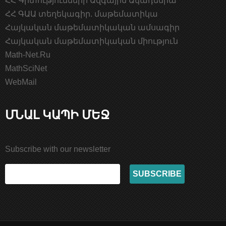
ՀՀ Գիտությունների Ազգային Ակադեմիա
ՀՀ ԳԱԱ տեղեկագիր. մաթեմատիկա
Հայկական մաթեմատիկական ամսագիր
Հայկական մաթեմատիկական միություն
Math-Net.Ru
MathSciNet
WebMail
ՄՆԱԼ ԿԱՊԻ ՄԵՋ
Subscribe with our newsletter