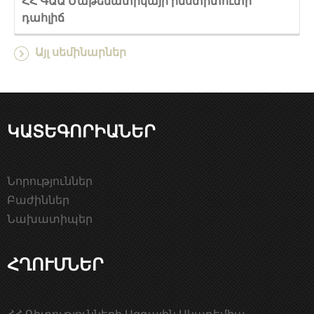
ՀՀ ԳԱԱ Մաթեմատիկայի ինստիտուտի
դահլիճ
Այլ սեմինարներ
ԿԱՏԵԳՈՐԻԱՆԵՐ
Նորություններ
Բաժիններ
Նախատիպեր
ՀՂՈՒՄՆԵՐ