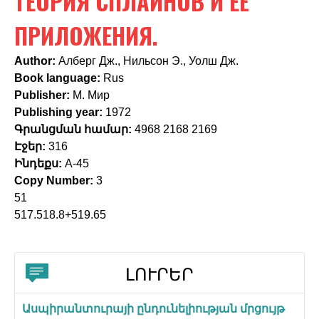
ТЕОРИЯ СПЛАЙНОВ И ЕЁ
c
h
ПРИЛОЖЕНИЯ.
f
Author:
Алберг Дж., Нильсон Э., Уолш Дж.
o
Book language:
Rus
Publisher:
М. Мир
r
Publishing year:
1972
m
Գրանցման համար:
4968 2168 2169
Էջեր:
316
Ինդեքս:
А-45
Copy Number:
3
51
517.518.8+519.65
ԼՈՒՐԵՐ
Ասպիրանտուրայի ընդունելիության մրցույթ