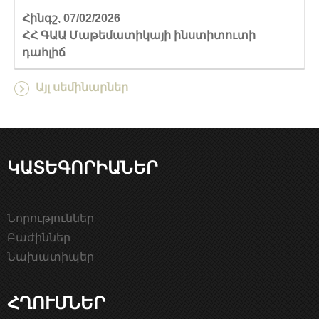
Հինգշ, 07/02/2026
ՀՀ ԳԱԱ Մաթեմատիկայի ինստիտուտի
դահլիճ
Այլ սեմինարներ
ԿԱՏԵԳՈՐԻԱՆԵՐ
Նորություններ
Բաժիններ
Նախատիպեր
ՀՂՈՒՄՆԵՐ