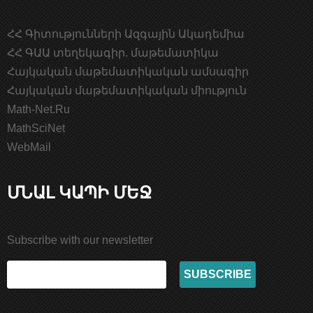
ՀՀ Գիտությունների Ազգային Ակադեմիա
ՀՀ ԳԱԱ տեղեկագիր. մաթեմատիկա
Հայկական մաթեմատիկական ամսագիր
Հայկական մաթեմատիկական միություն
Math-Net.Ru
MathSciNet
WebMail
ՄՆԱԼ ԿԱՊԻ ՄԵՋ
Subscribe with our newsletter