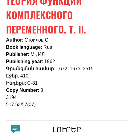
ТЕОРИЯ ФУНКЦИЙ
c
h
КОМПЛЕКСНОГО
f
ПЕРЕМЕННОГО. Т. II.
o
Author:
Стоилов С.
r
Book language:
Rus
m
Publisher:
М., ИЛ
Publishing year:
1962
Գրանցման համար:
1672, 1673, 3515
Էջեր:
410
Ինդեքս:
С-81
Copy Number:
3
3194
517.53/57(07)
ԼՈՒՐԵՐ