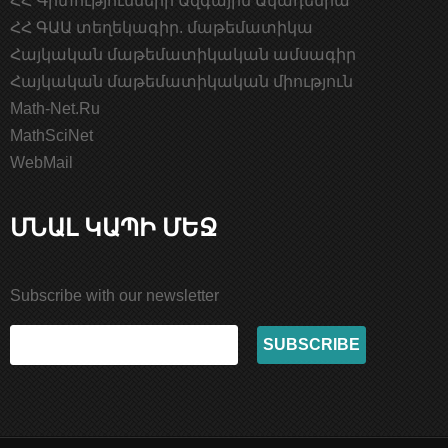
ՀՀ Գիտությունների Ազգային Ակադեմիա
ՀՀ ԳԱԱ տեղեկագիր. մաթեմատիկա
Հայկական մաթեմատիկական ամսագիր
Հայկական մաթեմատիկական միություն
Math-Net.Ru
MathSciNet
WebMail
ՄՆԱԼ ԿԱՊԻ ՄԵՋ
Subscribe with our newsletter