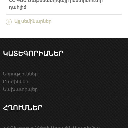
ՀՀ ԳԱԱ Մաթեմատիկայի ինստիտուտի
դահլիճ
Այլ սեմինարներ
ԿԱՏԵԳՈՐԻԱՆԵՐ
Նորություններ
Բաժիններ
Նախատիպեր
ՀՂՈՒՄՆԵՐ