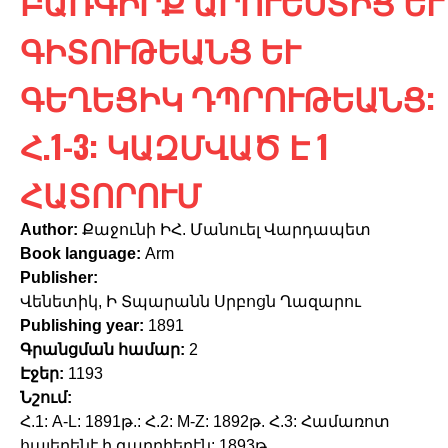
ԲԱՌԳԻՐՔ ԱՐՈՒԵՍՏԻՑ ԵՒ Գ
c
h
ԻՏՈՒԹԵԱՆՑ ԵՒ ԳԵ
f
ՂԵՑԻԿ ԴՊՐՈՒԹԵԱՆՑ: Հ.
o
1-3: ԿԱԶՄՎԱԾ Է 1 ՀԱ
r
m
ՏՈՐՈՒՄ
Author:
Քաջունի ԻՀ. Մանուել Վարդապետ
Book language:
Arm
Publisher:
Վենետիկ, Ի Տպարանն Սրբոցն Ղազարու
Publishing year:
1891
Գրանցման համար:
2
Էջեր:
1193
Նշում:
Հ.1: A-L: 1891թ.: Հ.2: M-Z: 1892թ. Հ.3: Համառոտ
հայերենէ ի գաղղիերէն: 1893թ.