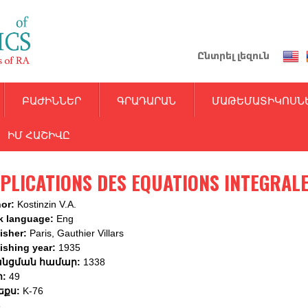
Skip
to
main
Ընտրել լեզուն
content
ԲԱԺԻՆՆԵՐ
ԳՐԱԴԱՐԱՆ
ՄԱԹԵՄԱՏԻԿՈՍՆ
ԻՄ ՀԱՇԻՎԸ
PLICATIONS DES EQUATIONS INTEGRAL
hor:
Kostinzin V.A.
k language:
Eng
isher:
Paris, Gauthier Villars
ishing year:
1935
նցման համար:
1338
ր:
49
եքս:
K-76
6