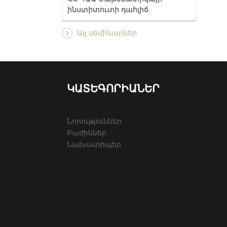
ինստիտուտի դահլիճ
Այլ սեմինարներ
ԿԱՏԵԳՈՐԻԱՆԵՐ
Նորություններ
Բաժիններ
Նախատիպեր