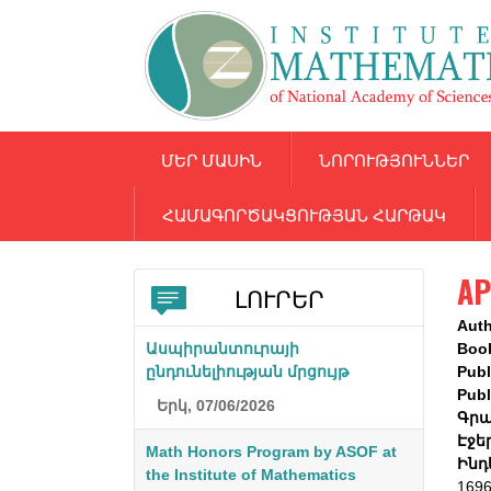
ՄԵՐ ՄԱՍԻՆ
ՆՈՐՈՒԹՅՈՒՆՆԵՐ
ՀԱՄԱԳՈՐԾԱԿՑՈՒԹՅԱՆ ՀԱՐԹԱԿ
AP
ԼՈՒՐԵՐ
Aut
Ասպիրանտուրայի
Boo
ընդունելիության մրցույթ
Publ
Publ
Երկ, 07/06/2026
Գրա
Էջե
Math Honors Program by ASOF at
Ինդ
the Institute of Mathematics
169