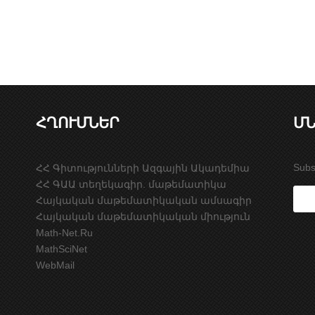
ՀՂՈՒՄՆԵՐ
ՄՆ
Subs
ՀՀ Գիտությունների Ազգային Ակադեմիա
ՀՀ ԳԱԱ տեղեկագիր. մաթեմատիկա
Հայկական մաթեմատիկական ամսագիր
Հայկական մաթեմատիկական միություն
Math-Net.Ru
MathSciNet
WebMail