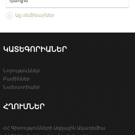
դահլիճ
Այլ սեմինարներ
ԿԱՏԵԳՈՐԻԱՆԵՐ
Նորություններ
Բաժիններ
Նախատիպեր
ՀՂՈՒՄՆԵՐ
ՀՀ Գիտությունների Ազգային Ակադեմիա