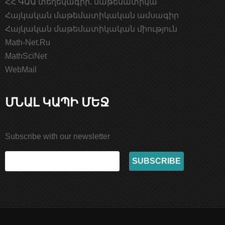
ՀՀ ԳԱԱ տեղեկագիր. մաթեմատիկա
Հայկական մաթեմատիկական ամսագիր
Հայկական մաթեմատիկական միություն
Math-Net.Ru
MathSciNet
WebMail
ՄՆԱԼ ԿԱՊԻ ՄԵՋ
Subscribe with our newsletter