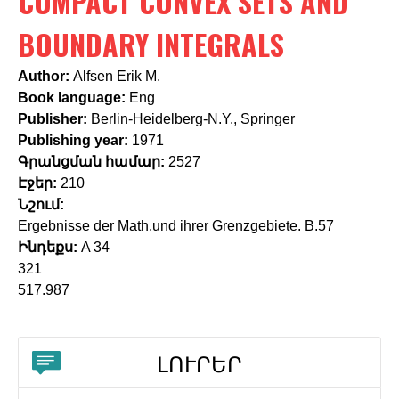
COMPACT CONVEX SETS AND
c
h
BOUNDARY INTEGRALS
f
Author:
Alfsen Erik M.
o
Book language:
Eng
Publisher:
Berlin-Heidelberg-N.Y., Springer
r
Publishing year:
1971
m
Գրանցման համար:
2527
Էջեր:
210
Նշում:
Ergebnisse der Math.und ihrer Grenzgebiete. B.57
Ինդեքս:
A 34
321
517.987
ԼՈՒՐԵՐ