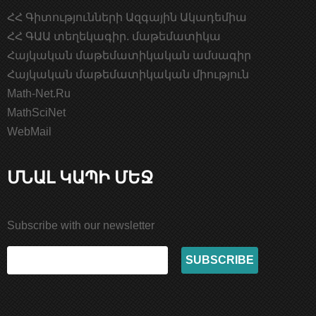
ՀՀ Գիտությունների Ազգային Ակադեմիա
ՀՀ ԳԱԱ տեղեկագիր. մաթեմատիկա
Հայկական մաթեմատիկական ամսագիր
Հայկական մաթեմատիկական միություն
Math-Net.Ru
MathSciNet
WebMail
ՄՆԱԼ ԿԱՊԻ ՄԵՋ
Subscribe with our newsletter