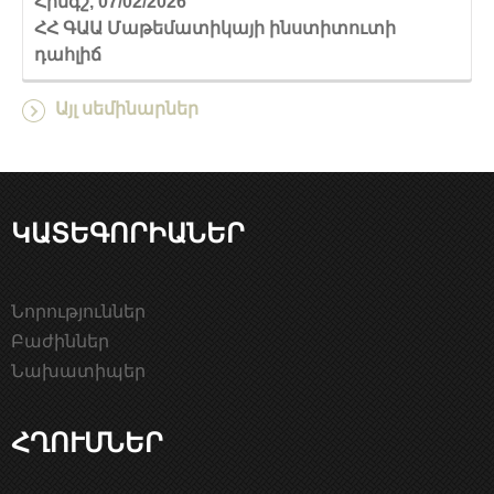
Հինգշ, 07/02/2026
ՀՀ ԳԱԱ Մաթեմատիկայի ինստիտուտի
դահլիճ
Այլ սեմինարներ
ԿԱՏԵԳՈՐԻԱՆԵՐ
Նորություններ
Բաժիններ
Նախատիպեր
ՀՂՈՒՄՆԵՐ