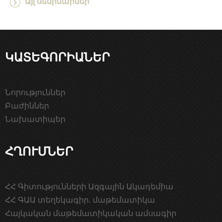
Այլ սեմինարներ
ԿԱՏԵԳՈՐԻԱՆԵՐ
Նորություններ
Բաժիններ
Նախատիպեր
ՀՂՈՒՄՆԵՐ
ՀՀ Գիտությունների Ազգային Ակադեմիա
ՀՀ ԳԱԱ տեղեկագիր. մաթեմատիկա
Հայկական մաթեմատիկական ամսագիր