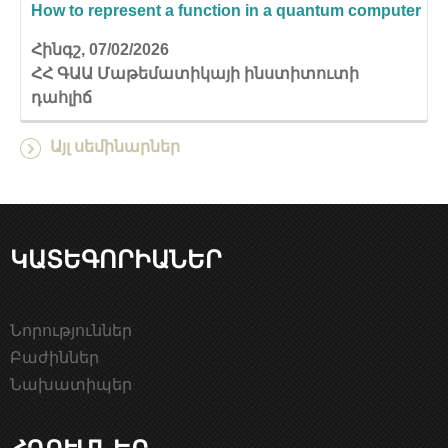
How to represent a function in a quantum computer
Հինգշ, 07/02/2026
ՀՀ ԳԱԱ Մաթեմատիկայի ինստիտուտի
դահլիճ
Այլ սեմինարներ
ԿԱՏԵԳՈՐԻԱՆԵՐ
Նորություններ
Բաժիններ
Նախատիպեր
ՀՂՈՒՄՆԵՐ