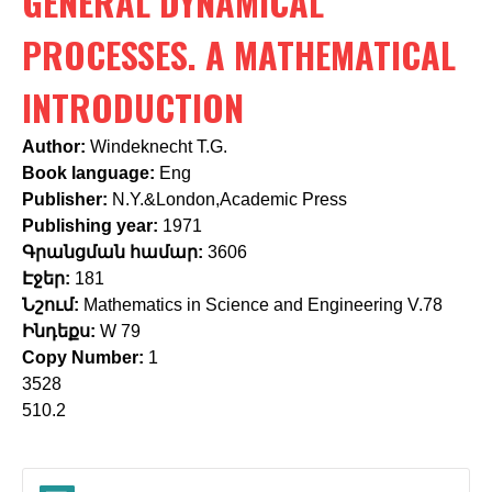
GENERAL DYNAMICAL
c
h
PROCESSES. A MATHEMATICAL
f
INTRODUCTION
o
Author:
Windeknecht T.G.
r
Book language:
Eng
m
Publisher:
N.Y.&London,Academic Press
Publishing year:
1971
Գրանցման համար:
3606
Էջեր:
181
Նշում:
Mathematics in Science and Engineering V.78
Ինդեքս:
W 79
Copy Number:
1
3528
510.2