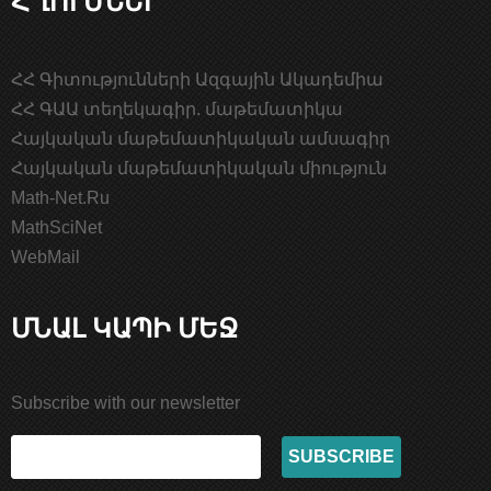
ՀՀ Գիտությունների Ազգային Ակադեմիա
ՀՀ ԳԱԱ տեղեկագիր. մաթեմատիկա
Հայկական մաթեմատիկական ամսագիր
Հայկական մաթեմատիկական միություն
Math-Net.Ru
MathSciNet
WebMail
ՄՆԱԼ ԿԱՊԻ ՄԵՋ
Subscribe with our newsletter