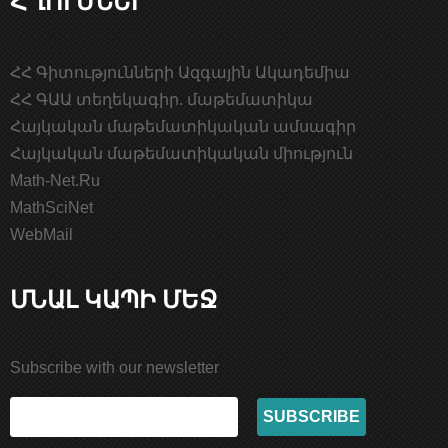
ՀՀ Գիտությունների Ազգային Ակադեմիա
ՀՀ ԳԱԱ տեղեկագիր. մաթեմատիկա
Հայկական մաթեմատիկական ամսագիր
Հայկական մաթեմատիկական միություն
Math-Net.Ru
MathSciNet
WebMail
ՄՆԱԼ ԿԱՊԻ ՄԵՋ
Subscribe with our newsletter