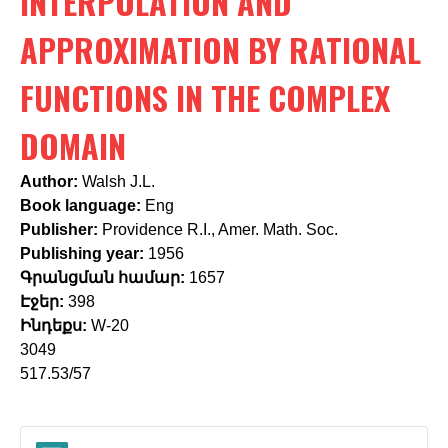
INTERPOLATION AND
c
h
APPROXIMATION BY RATIONAL
f
FUNCTIONS IN THE COMPLEX
o
DOMAIN
r
m
Author:
Walsh J.L.
Book language:
Eng
Publisher:
Providence R.I., Amer. Math. Soc.
Publishing year:
1956
Գրանցման համար:
1657
Էջեր:
398
Ինդեքս:
W-20
3049
517.53/57