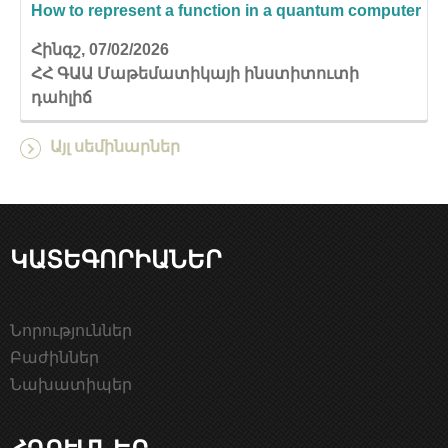
How to represent a function in a quantum computer
Հինգշ, 07/02/2026
ՀՀ ԳԱԱ Մաթեմատիկայի ինստիտուտի
դահլիճ
Այլ սեմինարներ
ԿԱՏԵԳՈՐԻԱՆԵՐ
Նորություններ
Բաժիններ
Նախատիպեր
ՀՂՈՒՄՆԵՐ