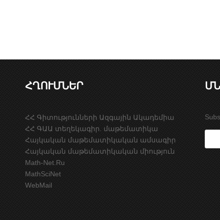
ՀՂՈՒՄՆԵՐ
ՄՆ
Subs
ՀՀ Գիտությունների Ազգային Ակադեմիա
ՀՀ ԳԱԱ տեղեկագիր. մաթեմատիկա
Հայկական մաթեմատիկական ամսագիր
Հայկական մաթեմատիկական միություն
Math-Net.Ru
MathSciNet
WebMail