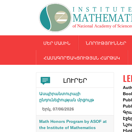
ՄԵՐ ՄԱՍԻՆ
ՆՈՐՈՒԹՅՈՒՆՆԵՐ
ՀԱՄԱԳՈՐԾԱԿՑՈՒԹՅԱՆ ՀԱՐԹԱԿ
LE
ԼՈՒՐԵՐ
Aut
Ասպիրանտուրայի
Boo
ընդունելիության մրցույթ
Publ
Publ
Երկ, 07/06/2026
Գրա
Էջե
Math Honors Program by ASOF at
Նշո
the Institute of Mathematics
Ինդ