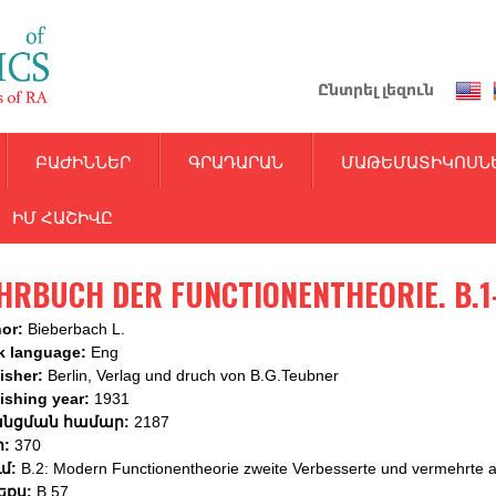
Skip
to
main
Ընտրել լեզուն
content
ԲԱԺԻՆՆԵՐ
ԳՐԱԴԱՐԱՆ
ՄԱԹԵՄԱՏԻԿՈՍՆ
ԻՄ ՀԱՇԻՎԸ
HRBUCH DER FUNCTIONENTHEORIE. B.1
hor:
Bieberbach L.
k language:
Eng
isher:
Berlin, Verlag und druch von B.G.Teubner
ishing year:
1931
նցման համար:
2187
ր:
370
ւմ:
B.2: Modern Functionentheorie zweite Verbesserte und vermehrte a
եքս:
B 57