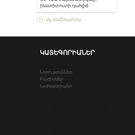
ինստիտուտի դահլիճ
Այլ սեմինարներ
ԿԱՏԵԳՈՐԻԱՆԵՐ
Նորություններ
Բաժիններ
Նախատիպեր