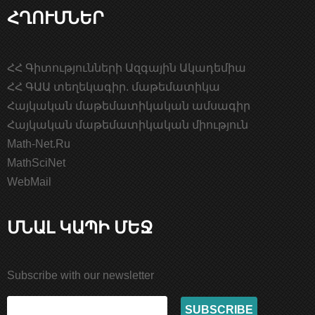
ՀՂՈՒՄՆԵՐ
ՀՀ Գիտությունների Ազգային Ակադեմիա
ՀՀ ԳԱԱ տեղեկագիր. մաթեմատիկա
Հայկական մաթեմատիկական ամսագիր
Հայկական մաթեմատիկական միություն
Math-Net.Ru
MathSciNet
WebMail
ՄՆԱԼ ԿԱՊԻ ՄԵՋ
Subscribe with our newsletter