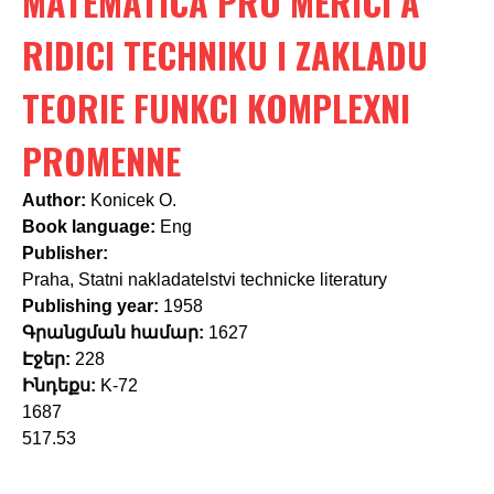
MATEMATICA PRO MERICI A
c
h
RIDICI TECHNIKU I ZAKLADU
f
TEORIE FUNKCI KOMPLEXNI
o
PROMENNE
r
m
Author:
Konicek O.
Book language:
Eng
Publisher:
Praha, Statni nakladatelstvi technicke literatury
Publishing year:
1958
Գրանցման համար:
1627
Էջեր:
228
Ինդեքս:
K-72
1687
517.53