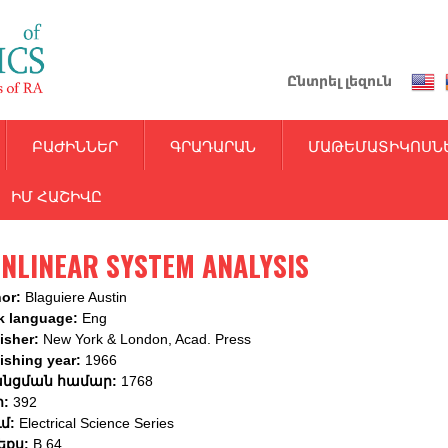
Skip
to
main
Ընտրել լեզուն
content
ԲԱԺԻՆՆԵՐ
ԳՐԱԴԱՐԱՆ
ՄԱԹԵՄԱՏԻԿՈՍՆ
ԻՄ ՀԱՇԻՎԸ
NLINEAR SYSTEM ANALYSIS
hor:
Blaguiere Austin
k language:
Eng
isher:
New York & London, Acad. Press
ishing year:
1966
նցման համար:
1768
ր:
392
ւմ:
Electrical Science Series
եքս:
B 64