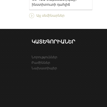
ինստիտուտի դահլիճ
Այլ սեմինարներ
ԿԱՏԵԳՈՐԻԱՆԵՐ
Նորություններ
Բաժիններ
Նախատիպեր