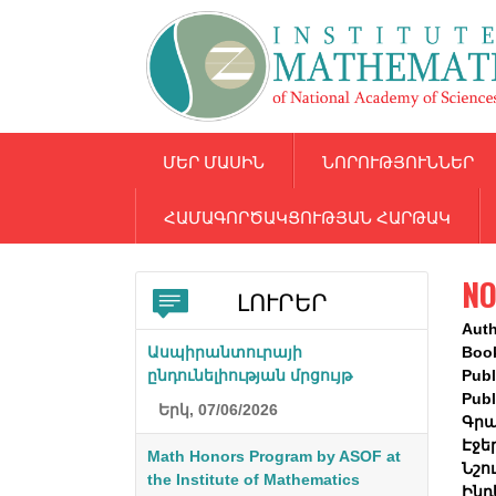
ՄԵՐ ՄԱՍԻՆ
ՆՈՐՈՒԹՅՈՒՆՆԵՐ
ՀԱՄԱԳՈՐԾԱԿՑՈՒԹՅԱՆ ՀԱՐԹԱԿ
NO
ԼՈՒՐԵՐ
Aut
Ասպիրանտուրայի
Boo
ընդունելիության մրցույթ
Publ
Publ
Երկ, 07/06/2026
Գրա
Էջե
Math Honors Program by ASOF at
Նշո
the Institute of Mathematics
Ինդ