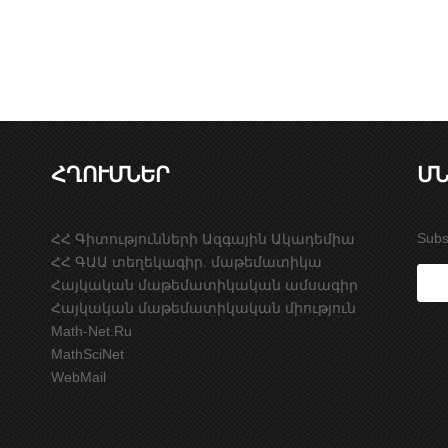
ՀՂՈՒՄՆԵՐ
ՄՆ
Subs
ՀՀ Գիտությունների Ազգային Ակադեմիա
ՀՀ ԳԱԱ տեղեկագիր. մաթեմատիկա
Հայկական մաթեմատիկական ամսագիր
Հայկական մաթեմատիկական միություն
Math-Net.Ru
MathSciNet
WebMail