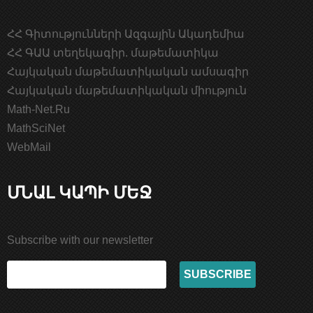
ՀՀ Գիտությունների Ազգային Ակադեմիա
ՀՀ ԳԱԱ տեղեկագիր. մաթեմատիկա
Հայկական մաթեմատիկական ամսագիր
Հայկական մաթեմատիկական միություն
Math-Net.Ru
MathSciNet
WebMail
ՄՆԱԼ ԿԱՊԻ ՄԵՋ
Subscribe with our newsletter