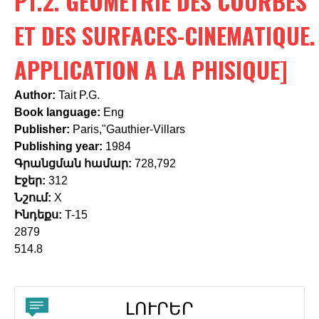
PT.2. GEOMETRIE DES COURBES
c
h
ET DES SURFACES-CINEMATIQUE.
f
APPLICATION A LA PHISIQUE]
o
Author:
Tait P.G.
r
Book language:
Eng
m
Publisher:
Paris,"Gauthier-Villars
Publishing year:
1984
Գրանցման համար:
728,792
Էջեր:
312
Նշում:
X
Ինդեքս:
T-15
2879
514.8
ԼՈՒՐԵՐ