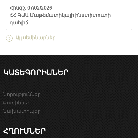
Հինգշ, 07/02/2026
ՀՀ ԳԱԱ Մաթեմատիկայի ինստիտուտի
դահլիճ
Այլ սեմինարներ
ԿԱՏԵԳՈՐԻԱՆԵՐ
Նորություններ
Բաժիններ
Նախատիպեր
ՀՂՈՒՄՆԵՐ