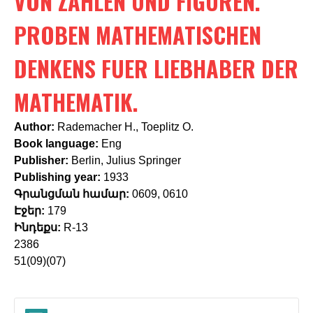
VON ZAHLEN UND FIGUREN.
c
h
PROBEN MATHEMATISCHEN
f
DENKENS FUER LIEBHABER DER
o
MATHEMATIK.
r
m
Author:
Rademacher H., Toeplitz O.
Book language:
Eng
Publisher:
Berlin, Julius Springer
Publishing year:
1933
Գրանցման համար:
0609, 0610
Էջեր:
179
Ինդեքս:
R-13
2386
51(09)(07)