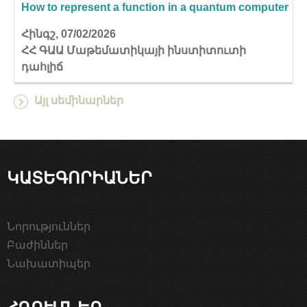
How to represent a function in a quantum computer
Հինգշ, 07/02/2026
ՀՀ ԳԱԱ Մաթեմատիկայի ինստիտուտի
դահլիճ
Այլ սեմինարներ
ԿԱՏԵԳՈՐԻԱՆԵՐ
Նորություններ
Բաժիններ
Նախատիպեր
ՀՂՈՒՄՆԵՐ