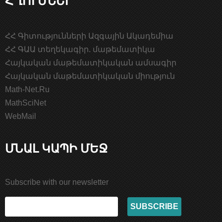
ՀՀ Գիտությունների Ազգային Ակադեմիա
ՀՀ ԳԱԱ տեղեկագիր. մաթեմատիկա
Հայկական մաթեմատիկական ամսագիր
Հայկական մաթեմատիկական միություն
Math-Net.Ru
MathSciNet
WebMail
ՄՆԱԼ ԿԱՊԻ ՄԵՋ
Subscribe with our newsletter