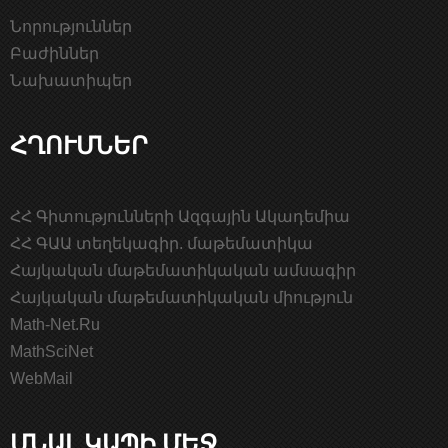
Նորություններ
Բաժիններ
Նախատիպեր
ՀՂՈՒՄՆԵՐ
ՀՀ Գիտությունների Ազգային Ակադեմիա
ՀՀ ԳԱԱ տեղեկագիր. մաթեմատիկա
Հայկական մաթեմատիկական ամսագիր
Հայկական մաթեմատիկական միություն
Math-Net.Ru
MathSciNet
WebMail
ՄՆԱԼ ԿԱՊԻ ՄԵՋ