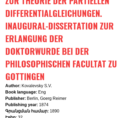
ZUR THEORIE DER PARTIELLEN
c
h
DIFFERENTIALGLEICHUNGEN.
f
INAUGURAL-DISSERTATION ZUR
o
ERLANGUNG DER
r
m
DOKTORWURDE BEI DER
PHILOSOPHISCHEN FACULTAT ZU
GOTTINGEN
Author:
Kovalevsky S.V.
Book language:
Eng
Publisher:
Berlin, Goerg Reimer
Publishing year:
1874
Գրանցման համար:
1890
Էջեր:
32