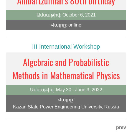
Ambartzumian's 80th birthday
Ամսաթիվ:
October 6, 2021
Վայրը:
online
III International Workshop
Algebraic and Probabilistic
Methods in Mathematical Physics
Ամսաթիվ:
May 30 - June 3, 2022
Վայրը:
Kazan State Power Engineering University, Russia
prev