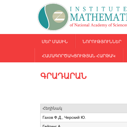
ՄԵՐ ՄԱՍԻՆ
ՆՈՐՈՒԹՅՈՒՆՆԵՐ
ՀԱՄԱԳՈՐԾԱԿՑՈՒԹՅԱՆ ՀԱՐԹԱԿ
ԳՐԱԴԱՐԱՆ
Հեղինակ
Гахов Ф.Д., Черский Ю.
Гейтинг А.