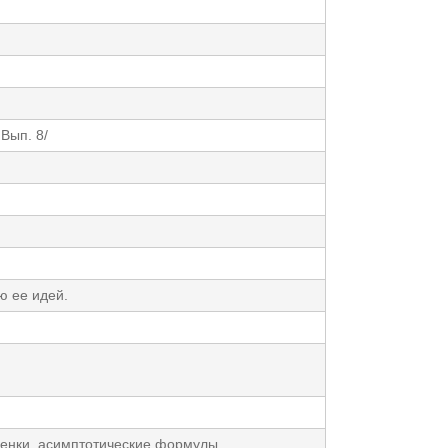
Вып. 8/
ю ее идей.
ценки, асимптотические формулы,