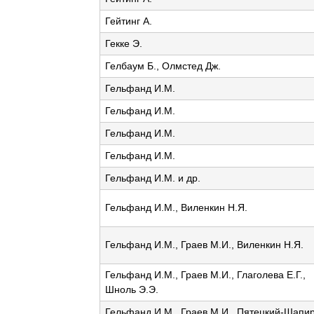
Гейтинг А.
Гекке Э.
Гелбаум Б., Олмстед Дж.
Гельфанд И.М.
Гельфанд И.М.
Гельфанд И.М.
Гельфанд И.М.
Гельфанд И.М. и др.
Гельфанд И.М., Виленкин Н.Я.
Гельфанд И.М., Граев М.И., Виленкин Н.Я.
Гельфанд И.М., Граев М.И., Глаголева Е.Г.,
Шноль Э.Э.
Гельфанд И.М., Граев М.И., Пятецкий-Шапи