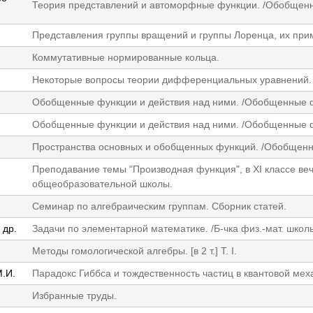
Теория представлений и автоморфные функции. /Обобщенн
Представления группы вращений и группы Лоренца, их при
Коммутативные нормированные кольца.
Некоторые вопросы теории дифференциальных уравнений. 
Обобщенные функции и действия над ними. /Обобщенные ф
Обобщенные функции и действия над ними. /Обобщенные ф
Пространства основных и обобщенных функций. /Обобщенн
Преподавание темы "Производная функция", в XI классе ве
общеобразовательной школы.
Семинар по алгебраическим группам. Сборник статей.
 др.
Задачи по элементарной математике. /Б-чка физ.-мат. школы
Методы гомологической алгебры. [в 2 т.] Т. I.
М.И.
Парадокс Гиббса и тождественность частиц в квантовой мех
Избранные труды.