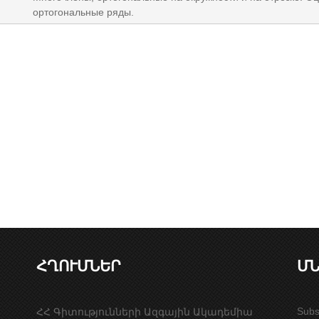
ортогональные ряды.
ՀՂՈՒՄՆԵՐ
ՄՆ
Subs
ՀՀ Գիտությունների Ազգային Ակադեմիա