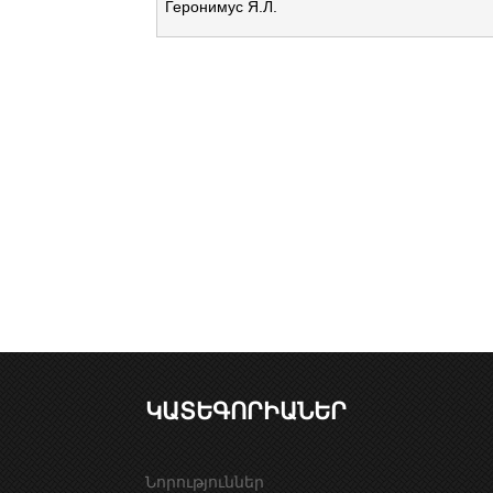
Геронимус Я.Л.
Է
ջ
ե
ր
ԿԱՏԵԳՈՐԻԱՆԵՐ
Նորություններ