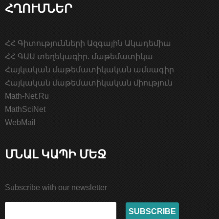
ՀՂՈՒՄՆԵՐ
ՀՀ Գիտությունների Ազգային Ակադեմիա
ՀՀ ԳԱԱ տեղեկագիր. մաթեմատիկա
Հայկական մաթեմատիկական ամսագիր
Հայկական մաթեմատիկական միություն
Math-Net.Ru
MathSciNet
WebMail
ՄՆԱԼ ԿԱՊԻ ՄԵՋ
Subscribe with our newsletter